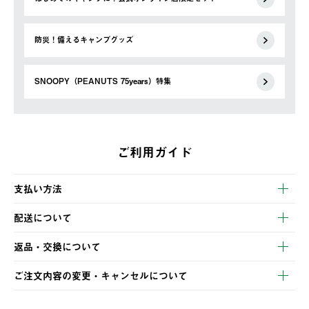
防災！備えるキャンプグッズ
SNOOPY（PEANUTS 75years）特集
ご利用ガイド
支払い方法
以下のいずれかの方法でお支払いいただけます。
配送について
・クレジットカード決済
【発送スケジュール】
・コンビニ決済
返品・交換について
ご注文・ご入金完了より2営業日以内に商品を発送いたします。
・Pay-easy決済
※お客様都合の場合
土日祝の発送はございませんので、木曜日以降のご注文は週明け
ご注文内容の変更・キャンセルについて
の発送となる場合がございます。
ご注文完了後、変更・キャンセルの個別のご対応はお受けできま
【返品】
※予約販売・長期連休期間中のご注文は除く（別途スケジュール