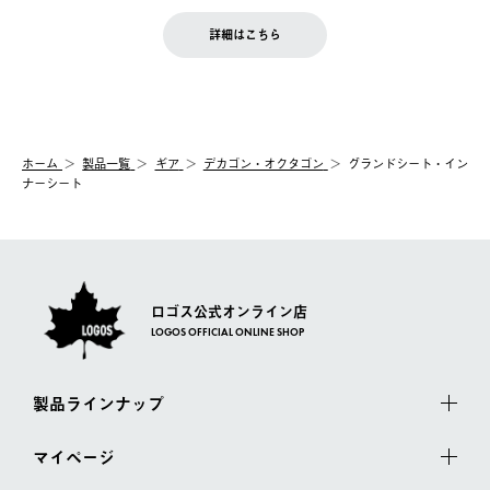
せん。
商品到着後7日以内にご連絡ください。
をご案内いたします。）
LOGOS FAMILY会員の方は、会員マイページ内 購入履歴画面に
お客様都合の返品にかかる送料は、お客様ご負担とさせていただ
詳細はこちら
『注文をキャンセルする』ボタンが表示されている場合のみ、発
きます。
【配送時間指定】
送手配前のためサイト上よりご注文キャンセルが可能です。
ご注文の際、ご注文内容確認画面にて配送時間指定が可能です。
【交換】
配送時間指定がない場合は、最短でのお届けとなります。
システム上、商品の交換（同一商品のカラー・サイズ交換を含
む）は受け付けておりません。
【配送業者】
ホーム
製品一覧
ギア
デカゴン・オクタゴン
グランドシート・イン
一度お手元の商品を返品いただき、ご希望商品を再注文してくだ
佐川急便にて配送されます。
ナーシート
さい。
ロゴス公式オンライン店
LOGOS OFFICIAL ONLINE SHOP
製品ラインナップ
マイページ