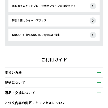
はじめてのキャンプに！公式オンライン店限定セット
防災！備えるキャンプグッズ
SNOOPY（PEANUTS 75years）特集
ご利用ガイド
支払い方法
以下のいずれかの方法でお支払いいただけます。
配送について
・クレジットカード決済
【発送スケジュール】
・コンビニ決済
返品・交換について
ご注文・ご入金完了より2営業日以内に商品を発送いたします。
・Pay-easy決済
※お客様都合の場合
土日祝の発送はございませんので、木曜日以降のご注文は週明け
ご注文内容の変更・キャンセルについて
の発送となる場合がございます。