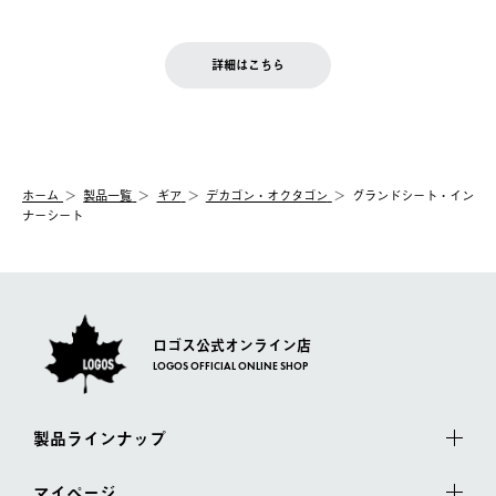
ご注文完了後、変更・キャンセルの個別のご対応はお受けできま
【返品】
※予約販売・長期連休期間中のご注文は除く（別途スケジュール
せん。
商品到着後7日以内にご連絡ください。
をご案内いたします。）
LOGOS FAMILY会員の方は、会員マイページ内 購入履歴画面に
お客様都合の返品にかかる送料は、お客様ご負担とさせていただ
詳細はこちら
『注文をキャンセルする』ボタンが表示されている場合のみ、発
きます。
【配送時間指定】
送手配前のためサイト上よりご注文キャンセルが可能です。
ご注文の際、ご注文内容確認画面にて配送時間指定が可能です。
【交換】
配送時間指定がない場合は、最短でのお届けとなります。
システム上、商品の交換（同一商品のカラー・サイズ交換を含
む）は受け付けておりません。
【配送業者】
ホーム
製品一覧
ギア
デカゴン・オクタゴン
グランドシート・イン
一度お手元の商品を返品いただき、ご希望商品を再注文してくだ
佐川急便にて配送されます。
ナーシート
さい。
ロゴス公式オンライン店
LOGOS OFFICIAL ONLINE SHOP
製品ラインナップ
マイページ