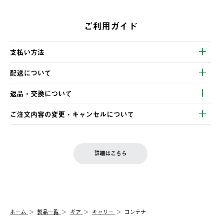
ご利用ガイド
支払い方法
以下のいずれかの方法でお支払いいただけます。
配送について
・クレジットカード決済
【発送スケジュール】
・コンビニ決済
返品・交換について
ご注文・ご入金完了より2営業日以内に商品を発送いたします。
・Pay-easy決済
※お客様都合の場合
土日祝の発送はございませんので、木曜日以降のご注文は週明け
ご注文内容の変更・キャンセルについて
の発送となる場合がございます。
ご注文完了後、変更・キャンセルの個別のご対応はお受けできま
【返品】
※予約販売・長期連休期間中のご注文は除く（別途スケジュール
せん。
商品到着後7日以内にご連絡ください。
をご案内いたします。）
LOGOS FAMILY会員の方は、会員マイページ内 購入履歴画面に
お客様都合の返品にかかる送料は、お客様ご負担とさせていただ
詳細はこちら
『注文をキャンセルする』ボタンが表示されている場合のみ、発
きます。
【配送時間指定】
送手配前のためサイト上よりご注文キャンセルが可能です。
ご注文の際、ご注文内容確認画面にて配送時間指定が可能です。
【交換】
配送時間指定がない場合は、最短でのお届けとなります。
システム上、商品の交換（同一商品のカラー・サイズ交換を含
む）は受け付けておりません。
【配送業者】
ホーム
製品一覧
ギア
キャリー
コンテナ
一度お手元の商品を返品いただき、ご希望商品を再注文してくだ
佐川急便にて配送されます。