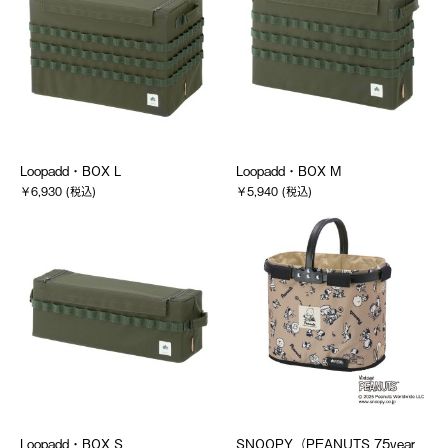
Loopadd・BOX L
Loopadd・BOX M
￥6,930 (税込)
￥5,940 (税込)
Loopadd・BOX S
SNOOPY（PEANUTS 75year