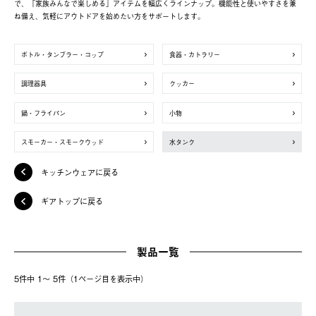
で、「家族みんなで楽しめる」アイテムを幅広くラインナップ。機能性と使いやすさを兼
ね備え、気軽にアウトドアを始めたい方をサポートします。
ボトル・タンブラー・コップ
食器・カトラリー
調理器具
クッカー
鍋・フライパン
小物
スモーカー・スモークウッド
水タンク
キッチンウェアに戻る
ギアトップに戻る
製品一覧
5件中 1〜 5件（1ページ⽬を表⽰中）