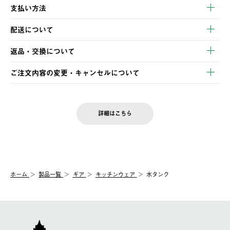
支払い方法
以下のいずれかの方法でお支払いいただけます。
配送について
・クレジットカード決済
【発送スケジュール】
・コンビニ決済
返品・交換について
ご注文・ご入金完了より2営業日以内に商品を発送いたします。
・Pay-easy決済
※お客様都合の場合
土日祝の発送はございませんので、木曜日以降のご注文は週明け
ご注文内容の変更・キャンセルについて
の発送となる場合がございます。
ご注文完了後、変更・キャンセルの個別のご対応はお受けできま
【返品】
※予約販売・長期連休期間中のご注文は除く（別途スケジュール
せん。
商品到着後7日以内にご連絡ください。
をご案内いたします。）
LOGOS FAMILY会員の方は、会員マイページ内 購入履歴画面に
お客様都合の返品にかかる送料は、お客様ご負担とさせていただ
詳細はこちら
『注文をキャンセルする』ボタンが表示されている場合のみ、発
きます。
【配送時間指定】
送手配前のためサイト上よりご注文キャンセルが可能です。
ご注文の際、ご注文内容確認画面にて配送時間指定が可能です。
【交換】
配送時間指定がない場合は、最短でのお届けとなります。
システム上、商品の交換（同一商品のカラー・サイズ交換を含
む）は受け付けておりません。
【配送業者】
ホーム
製品一覧
ギア
キッチンウェア
水タンク
一度お手元の商品を返品いただき、ご希望商品を再注文してくだ
佐川急便にて配送されます。
さい。