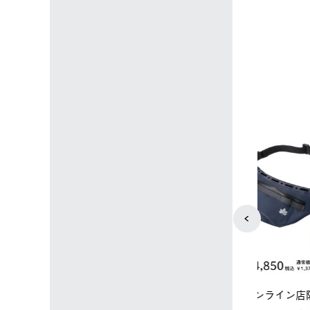
4
5
店限定】野電ボ
【ロゴスショップ限定】ハイ
ソーラーブ