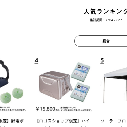
人気ランキン
集計期間 : 7/24 - 8/7
総合
6
7
ロック 風抜きQセ
ソーラーブロック 風抜きQセ
グランベ