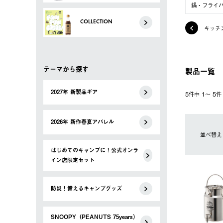
鍋・フライ
COLLECTION
キッチ
テーマから探す
製品一覧
2027年 新製品ギア
5件中 1〜 5
2026年 新作春夏アパレル
並べ替え
はじめてのキャンプに！公式オンラ
イン店限定セット
防災！備えるキャンプグッズ
SNOOPY（PEANUTS 75years）