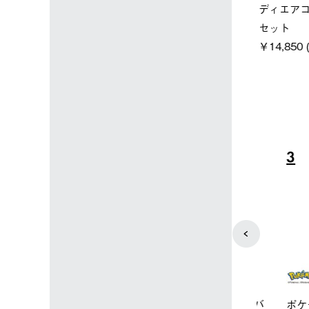
＋氷点下パック
パー氷点下クーラーL＋氷点
ットタープ 
下パック2枚セット
￥21,800 
込)
￥15,800 (税込)
4
5
ユニセックス
レディース
タンダードボディ