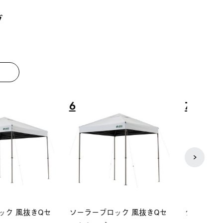
グ
8
9
ーシック スペースベ
Q-TOP ソーラーサンドブロッ
ポケモ