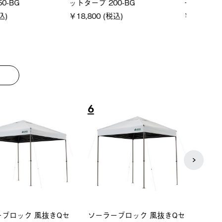
クタゴン-BJ
クサンシェード-BF
￥5,7
00 (税込)
￥16,800 (税込)
8
9
ーシック スペースベ
Q-TOP ソーラーサンドブロッ
neo