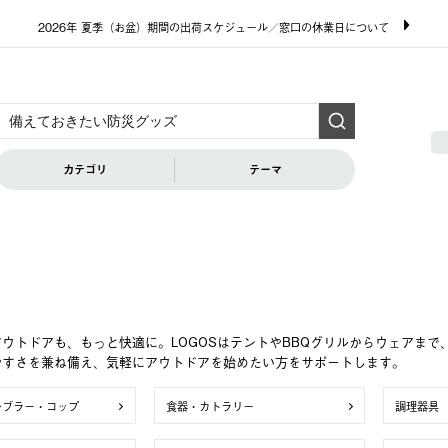
2026年 夏季（お盆）期間の出荷スケジュール／窓口の休業日について
カテゴリ
テーマ
ウトドアも、もっと快適に。LOGOSはテントやBBQグリルからウェアま
やすさを兼ね備え、気軽にアウトドアを始めたい方をサポートします。
ンブラー・コップ
食器・カトラリー
調理器具