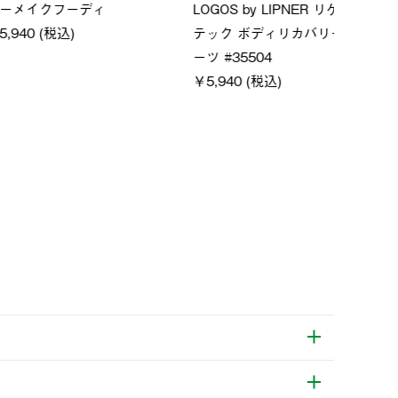
LOGO
ムホールジップフーデ
クールタッチリラックスパン
SACK
ツ
￥21,
￥5,500 (税込)
特別価格
税込)
￥4,000 (税込)