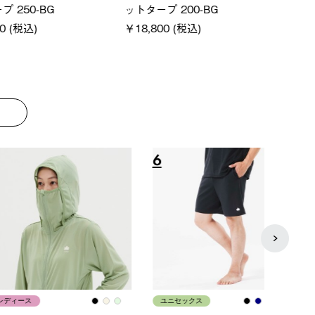
クタゴン-BJ
クサンシェード-BF
ン500
00 (税込)
￥16,800 (税込)
通常価格
￥187,0
8
9
ス
メンズ