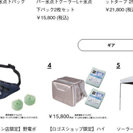
250-BG
ットタープ 200-BG
ース・オ
(税込)
￥18,800 (税込)
￥209,0
ギア
6
7
ロック 風抜きQセ
ソーラーブロック 風抜きQセ
グランベ