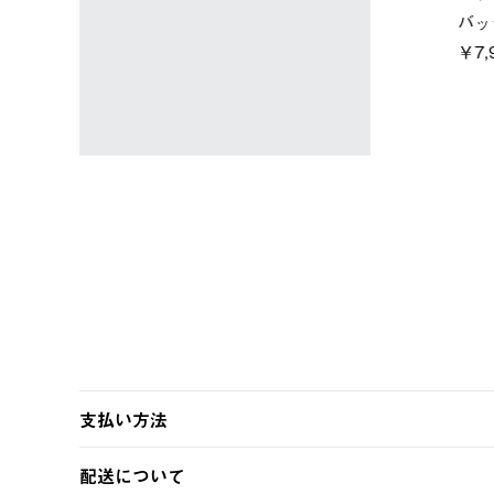
LOGOS by LIPNER リゲイン
ノーメイク
テック ボディリカバリーTシ
￥5,940 (
)
ャツ #35503
￥5,940 (税込)
支払い方法
以下のいずれかの方法でお支払いいただけます。
配送について
・クレジットカード決済