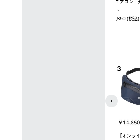
＋氷点下パック
パー氷点下クーラーL＋氷点
ットタープ 
下パック2枚セット
￥21,800 
込)
￥15,800 (税込)
4
5
店限定】野電ボ
【ロゴスショップ限定】ハイ
ソーラーブ