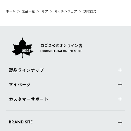
システム上、商品の交換（同一商品のカラー・サイズ交換を含
む）は受け付けておりません。
【配送業者】
ホーム
製品一覧
ギア
キッチンウェア
調理器具
一度お手元の商品を返品いただき、ご希望商品を再注文してくだ
佐川急便にて配送されます。
さい。
ロゴス公式オンライン店
LOGOS OFFICIAL ONLINE SHOP
製品ラインナップ
マイページ
カスタマーサポート
BRAND SITE