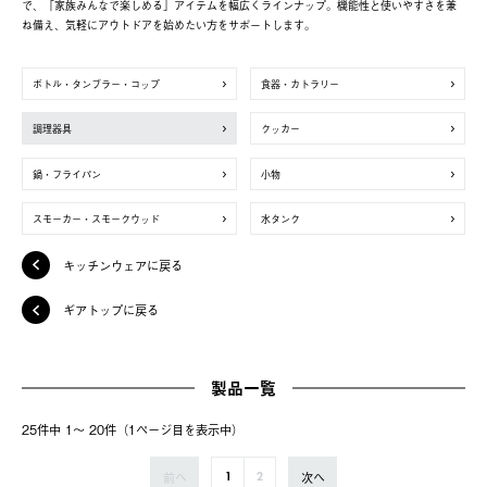
で、「家族みんなで楽しめる」アイテムを幅広くラインナップ。機能性と使いやすさを兼
ね備え、気軽にアウトドアを始めたい方をサポートします。
ボトル・タンブラー・コップ
食器・カトラリー
調理器具
クッカー
鍋・フライパン
小物
スモーカー・スモークウッド
水タンク
キッチンウェアに戻る
ギアトップに戻る
製品一覧
25件中 1〜 20件（1ページ⽬を表⽰中）
前へ
次へ
1
2