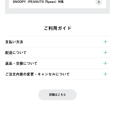
SNOOPY（PEANUTS 75years）特集
ご利用ガイド
支払い方法
以下のいずれかの方法でお支払いいただけます。
配送について
・クレジットカード決済
【発送スケジュール】
・コンビニ決済
返品・交換について
ご注文・ご入金完了より2営業日以内に商品を発送いたします。
・Pay-easy決済
※お客様都合の場合
土日祝の発送はございませんので、木曜日以降のご注文は週明け
ご注文内容の変更・キャンセルについて
の発送となる場合がございます。
ご注文完了後、変更・キャンセルの個別のご対応はお受けできま
【返品】
※予約販売・長期連休期間中のご注文は除く（別途スケジュール
せん。
商品到着後7日以内にご連絡ください。
をご案内いたします。）
LOGOS FAMILY会員の方は、会員マイページ内 購入履歴画面に
お客様都合の返品にかかる送料は、お客様ご負担とさせていただ
詳細はこちら
『注文をキャンセルする』ボタンが表示されている場合のみ、発
きます。
【配送時間指定】
送手配前のためサイト上よりご注文キャンセルが可能です。
ご注文の際、ご注文内容確認画面にて配送時間指定が可能です。
【交換】
配送時間指定がない場合は、最短でのお届けとなります。