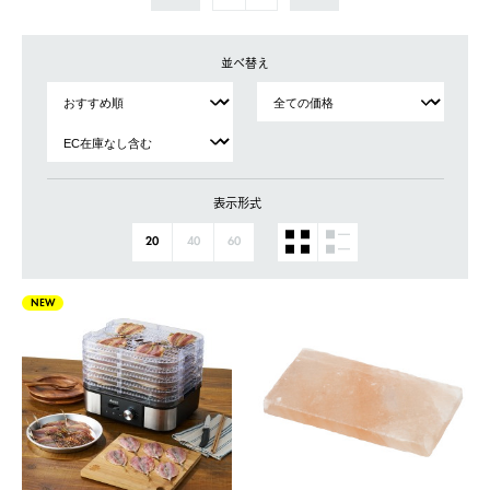
並べ替え
表示形式
20
40
60
NEW