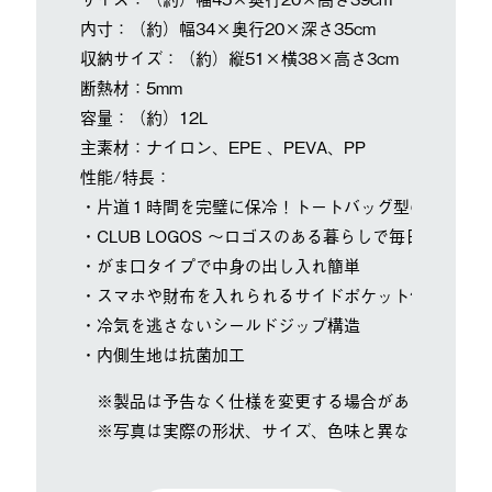
内寸：（約）幅34×奥行20×深さ35cm
収納サイズ：（約）縦51×横38×高さ3cm
断熱材：5mm
容量：（約）12L
主素材：ナイロン、EPE 、PEVA、PP
性能/特長：
・片道１時間を完璧に保冷！トートバッグ型のクーラー
・CLUB LOGOS ～ロゴスのある暮らしで毎日がワクワ
・がま口タイプで中身の出し入れ簡単
・スマホや財布を入れられるサイドポケット付き
・冷気を逃さないシールドジップ構造
・内側生地は抗菌加工
※製品は予告なく仕様を変更する場合があります。
※写真は実際の形状、サイズ、色味と異なる場合があ