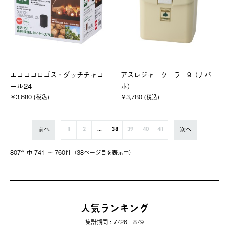
エコココロゴス・ダッチチャコ
アスレジャークーラー9（ナバ
ール24
ホ）
￥3,680 (税込)
￥3,780 (税込)
前へ
次へ
1
2
...
38
39
40
41
807件中 741 〜 760件（38ページ⽬を表⽰中）
人気ランキング
集計期間 : 7/26 - 8/9