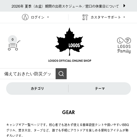
2026年 夏季（お盆）期間の出荷スケジュール／窓口の休業日について
ログイン
カスタマーサポート
0
LOGOS OFFICIAL
ONLINE SHOP
カテゴリ
テーマ
GEAR
キャンプギア一覧ページです。初心者でも迷わず使える簡単設営テントや扱いやすいBBQ
グリル、焚き火台、タープなど、誰でも手軽にアウトドアを楽しめる便利なアイテムが勢
ぞろいです。