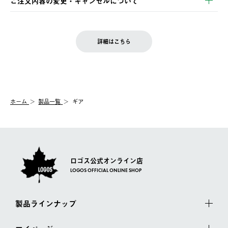
ご注文内容の変更・キャンセルについて
の発送となる場合がございます。
ご注文完了後、変更・キャンセルの個別のご対応はお受けできま
【返品】
※予約販売・長期連休期間中のご注文は除く（別途スケジュール
せん。
商品到着後7日以内にご連絡ください。
をご案内いたします。）
LOGOS FAMILY会員の方は、会員マイページ内 購入履歴画面に
お客様都合の返品にかかる送料は、お客様ご負担とさせていただ
詳細はこちら
『注文をキャンセルする』ボタンが表示されている場合のみ、発
きます。
【配送時間指定】
送手配前のためサイト上よりご注文キャンセルが可能です。
ご注文の際、ご注文内容確認画面にて配送時間指定が可能です。
【交換】
配送時間指定がない場合は、最短でのお届けとなります。
システム上、商品の交換（同一商品のカラー・サイズ交換を含
む）は受け付けておりません。
【配送業者】
ホーム
製品一覧
ギア
一度お手元の商品を返品いただき、ご希望商品を再注文してくだ
佐川急便にて配送されます。
さい。
ロゴス公式オンライン店
LOGOS OFFICIAL ONLINE SHOP
製品ラインナップ