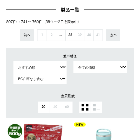
製品一覧
807件中 741〜 760件（38ページ⽬を表⽰中）
前へ
次へ
1
2
...
38
39
40
41
並べ替え
表示形式
20
40
60
NEW