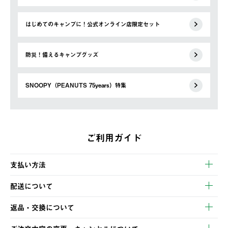
はじめてのキャンプに！公式オンライン店限定セット
防災！備えるキャンプグッズ
SNOOPY（PEANUTS 75years）特集
ご利用ガイド
支払い方法
以下のいずれかの方法でお支払いいただけます。
配送について
・クレジットカード決済
【発送スケジュール】
・コンビニ決済
返品・交換について
ご注文・ご入金完了より2営業日以内に商品を発送いたします。
・Pay-easy決済
※お客様都合の場合
土日祝の発送はございませんので、木曜日以降のご注文は週明け