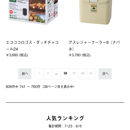
エコココロゴス・ダッチチャコ
アスレジャークーラー9（ナバ
ール24
ホ）
￥3,680 (税込)
￥3,780 (税込)
前へ
次へ
1
2
...
38
39
40
41
806件中 741 〜 760件（38ページ⽬を表⽰中）
人気ランキング
集計期間 : 7/23 - 8/6