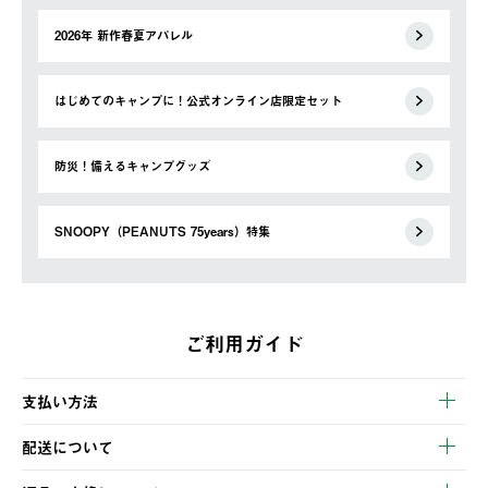
2026年 新作春夏アパレル
はじめてのキャンプに！公式オンライン店限定セット
防災！備えるキャンプグッズ
SNOOPY（PEANUTS 75years）特集
ご利用ガイド
支払い方法
以下のいずれかの方法でお支払いいただけます。
配送について
・クレジットカード決済
【発送スケジュール】
・コンビニ決済