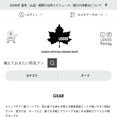
2026年 夏季（お盆）期間の出荷スケジュール／窓口の休業日について
ログイン
カスタマーサポート
0
LOGOS OFFICIAL
ONLINE SHOP
カテゴリ
テーマ
GEAR
キャンプギア一覧ページです。初心者でも迷わず使える簡単設営テントや扱いやすいBBQ
グリル、焚き火台、タープなど、誰でも手軽にアウトドアを楽しめる便利なアイテムが勢
ぞろいです。