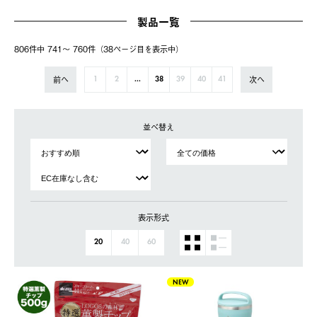
製品一覧
806件中 741〜 760件（38ページ⽬を表⽰中）
前へ
次へ
1
2
...
38
39
40
41
並べ替え
表示形式
20
40
60
NEW