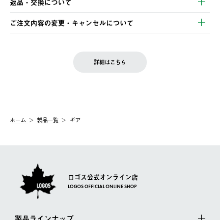
返品・交換について
ご注文・ご入金完了より2営業日以内に商品を発送いたします。
・Pay-easy決済
※お客様都合の場合
土日祝の発送はございませんので、木曜日以降のご注文は週明け
ご注文内容の変更・キャンセルについて
の発送となる場合がございます。
ご注文完了後、変更・キャンセルの個別のご対応はお受けできま
【返品】
※予約販売・長期連休期間中のご注文は除く（別途スケジュール
せん。
商品到着後7日以内にご連絡ください。
をご案内いたします。）
LOGOS FAMILY会員の方は、会員マイページ内 購入履歴画面に
お客様都合の返品にかかる送料は、お客様ご負担とさせていただ
詳細はこちら
『注文をキャンセルする』ボタンが表示されている場合のみ、発
きます。
【配送時間指定】
送手配前のためサイト上よりご注文キャンセルが可能です。
ご注文の際、ご注文内容確認画面にて配送時間指定が可能です。
【交換】
配送時間指定がない場合は、最短でのお届けとなります。
システム上、商品の交換（同一商品のカラー・サイズ交換を含
む）は受け付けておりません。
【配送業者】
ホーム
製品一覧
ギア
一度お手元の商品を返品いただき、ご希望商品を再注文してくだ
佐川急便にて配送されます。
さい。
ロゴス公式オンライン店
LOGOS OFFICIAL ONLINE SHOP
製品ラインナップ