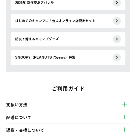
2026年 新作春夏アパレル
はじめてのキャンプに！公式オンライン店限定セット
防災！備えるキャンプグッズ
SNOOPY（PEANUTS 75years）特集
ご利用ガイド
支払い方法
以下のいずれかの方法でお支払いいただけます。
配送について
・クレジットカード決済
【発送スケジュール】
・コンビニ決済
返品・交換について
ご注文・ご入金完了より2営業日以内に商品を発送いたします。
・Pay-easy決済