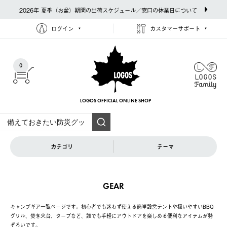
2026年 夏季（お盆）期間の出荷スケジュール／窓口の休業日について
ログイン
カスタマーサポート
0
LOGOS OFFICIAL
ONLINE SHOP
カテゴリ
テーマ
GEAR
キャンプギア一覧ページです。初心者でも迷わず使える簡単設営テントや扱いやすいBBQ
グリル、焚き火台、タープなど、誰でも手軽にアウトドアを楽しめる便利なアイテムが勢
ぞろいです。