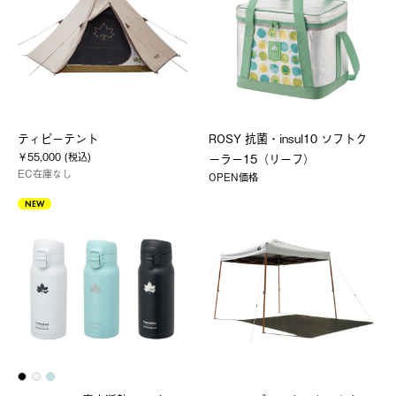
ティピーテント
ROSY 抗菌・insul10 ソフトク
￥55,000 (税込)
ーラー15（リーフ）
EC在庫なし
OPEN価格
NEW