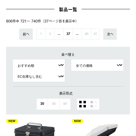
製品一覧
806件中 721〜 740件（37ページ⽬を表⽰中）
前へ
次へ
1
2
...
37
...
40
41
並べ替え
表示形式
20
40
60
NEW
NEW