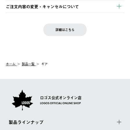
※お客様都合の場合
土日祝の発送はございませんので、木曜日以降のご注文は週明け
ご注文内容の変更・キャンセルについて
の発送となる場合がございます。
ご注文完了後、変更・キャンセルの個別のご対応はお受けできま
【返品】
※予約販売・長期連休期間中のご注文は除く（別途スケジュール
せん。
商品到着後7日以内にご連絡ください。
をご案内いたします。）
LOGOS FAMILY会員の方は、会員マイページ内 購入履歴画面に
お客様都合の返品にかかる送料は、お客様ご負担とさせていただ
詳細はこちら
『注文をキャンセルする』ボタンが表示されている場合のみ、発
きます。
【配送時間指定】
送手配前のためサイト上よりご注文キャンセルが可能です。
ご注文の際、ご注文内容確認画面にて配送時間指定が可能です。
【交換】
配送時間指定がない場合は、最短でのお届けとなります。
システム上、商品の交換（同一商品のカラー・サイズ交換を含
む）は受け付けておりません。
【配送業者】
ホーム
製品一覧
ギア
一度お手元の商品を返品いただき、ご希望商品を再注文してくだ
佐川急便にて配送されます。
さい。
ロゴス公式オンライン店
LOGOS OFFICIAL ONLINE SHOP
製品ラインナップ