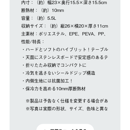
内寸：（約）幅23×奥行15.5×深さ15.5cm
断熱材：（約）10mm
容量：（約）5.5L
収納サイズ：（約）縦26×横20×厚さ11cm
主素材：ポリエステル、EPE、PEVA、PP、ステンレス
性能/特長：
・ハードとソフトのハイブリット！テーブルにもなるク
・天面にステンレスボードで安定感のあるテーブルに
・折りたたみ収納でコンパクトに
・冷気を逃さないシールドジップ構造
・内側生地には抗菌加工！
・保冷力を高める10mm厚断熱材
※製品は予告なく仕様を変更する場合があります。
※写真は実際の形状、サイズ、色味と異なる場合があ