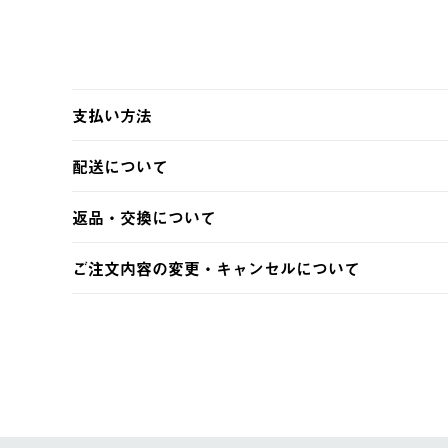
支払い方法
以下のいずれかの方法でお支払いいただけます。
配送について
・クレジットカード決済
・コンビニ決済
【発送スケジュール】
返品・交換について
・Pay-easy決済
ご注文・ご入金完了より2営業日以内に商品を発送いたしま
土日祝の発送はございませんので、木曜日以降のご注文は
※お客様都合の場合
ご注文内容の変更・キャンセルについて
※予約販売・長期連休期間中のご注文は除く（別途スケジ
【返品】
ご注文完了後、変更・キャンセルの個別のご対応はお受け
【配送時間指定】
商品到着後7日以内にご連絡ください。
LOGOS FAMILY会員の方は、会員マイページ内 購
ご注文の際、ご注文内容確認画面にて配送時間指定が可能
お客様都合の返品にかかる送料は、お客様ご負担とさせて
【配送業者】
【交換】
佐川急便にて配送されます。
システム上、商品の交換（同一商品のカラー・サイズ交換
一度お手元の商品を返品いただき、ご希望商品を再注文し