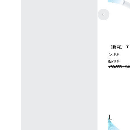
ョップ限定】ハイ
【オンライン店限定】野電ボ
ソーラーブ
ーラーL＋氷点
ディエアコン＋氷点下パック
ットタープ 
セット
セット
￥21,800
税込)
￥14,850 (税込)
4
5