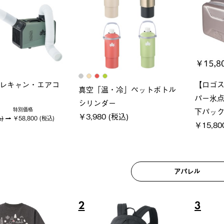
ロック 風抜きQセ
グランベーシック スペースベ
Q-TO
250-BG
ース・オクタゴン-BJ
クサンシ
 (税込)
￥209,000 (税込)
￥16,8
アパレル
6
7