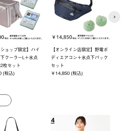
P ソーラーサンドブロッ
ソーラーブロック 風抜きQセ
【ロ
ェード-BF
ットタープ 200-BG
パー
00 (税込)
￥18,800 (税込)
下パ
￥12
8
9