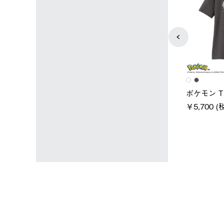
ユニセックス
レディース
タンダードボディ
LOGOS by LIPNER リゲイン
ノーメイ
テック ボディリカバリーTシ
￥5,940 
込)
ャツ #35503
￥5,940 (税込)