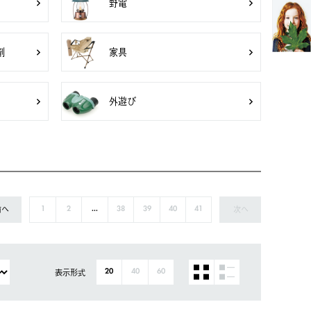
野電
剤
家具
外遊び
前へ
次へ
1
2
...
38
39
40
41
表示形式
20
40
60