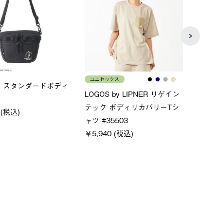
メンズ
レデ
×FOOTMARK RAKU
クールタッチリラックスＴシ
ＵＶ
ャツ
ィ
80 (税込)
￥4,400 (税込)
￥5,