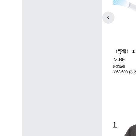
ョップ限定】ハイ
【オンライン店限定】野電ボ
ソーラーブ
ーラーL＋氷点
ディエアコン＋氷点下パック
ットタープ 
セット
セット
￥21,800
税込)
￥14,850 (税込)
4
5