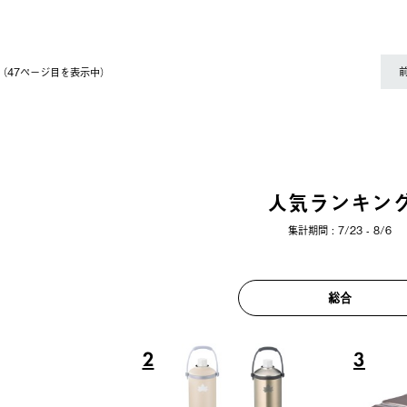
件（47ページ⽬を表⽰中）
人気ランキン
集計期間 : 7/23 - 8/6
総合
6
7