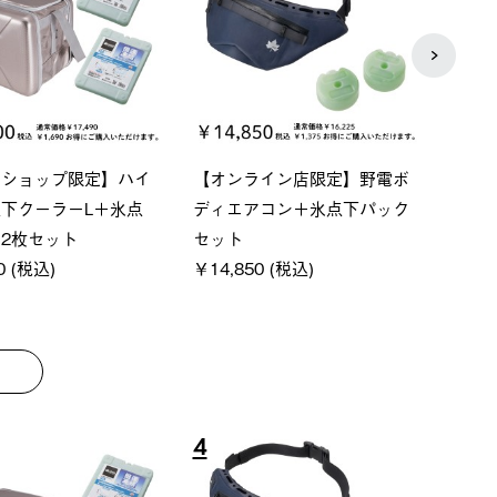
ベーシック スペースベ
Q-TOP ソーラーサンドブロッ
ソー
クタゴン-BJ
クサンシェード-BF
ットタ
000 (税込)
￥16,800 (税込)
￥18
8
9