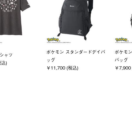
ユニセックス
LOGOS
クフーディ
LOGOS by LIPNER リゲイン
SACK
(税込)
テック ボディリカバリーショ
￥21,7
ーツ #35504
￥5,940 (税込)