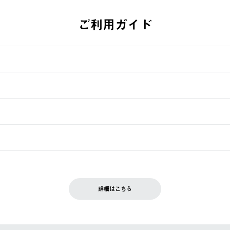
ご利用ガイド
す。
週明けの発送となる場合がございます。
ュールをご案内いたします。）
できません。
入履歴画面に『注文をキャンセルする』ボタンが表示されている場合のみ、
です。配送時間指定がない場合は、最短でのお届けとなります。
いただきます。
詳細はこちら
を含む）は受け付けておりません。
てください。