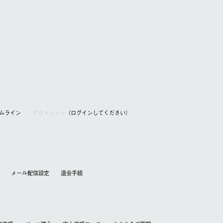
アムライン
アウトレット
（ログインしてください）
メール配信設定
退会⼿続