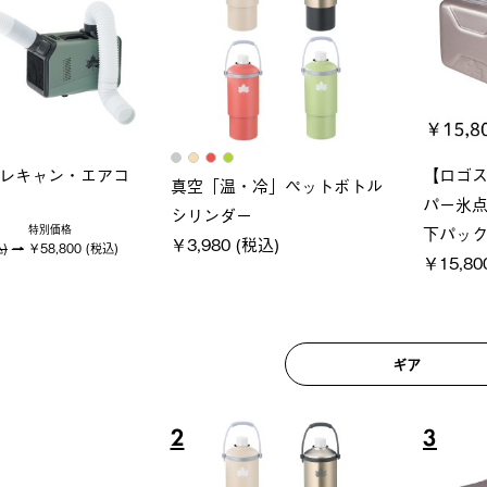
ロック 風抜きQセ
グラン
ポケモン Tシャツ
250-BG
ース・オ
￥5,700 (税込)
 (税込)
￥209,
ギア
6
7