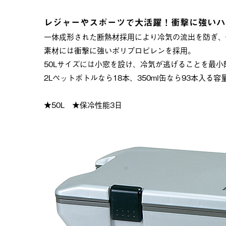
レジャーやスポーツで大活躍！衝撃に強いハ
一体成形された断熱材採用により冷気の流出を防ぎ、
素材には衝撃に強いポリプロピレンを採用。
50Lサイズには小窓を設け、冷気が逃げることを最
2Lペットボトルなら18本、350ml缶なら93本入る
★50L ★保冷性能3日