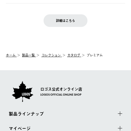
の発送となる場合がございます。
ご注文完了後、変更・キャンセルの個別のご対応はお受けできま
【返品】
※予約販売・長期連休期間中のご注文は除く（別途スケジュール
せん。
商品到着後7日以内にご連絡ください。
をご案内いたします。）
LOGOS FAMILY会員の方は、会員マイページ内 購入履歴画面に
お客様都合の返品にかかる送料は、お客様ご負担とさせていただ
詳細はこちら
『注文をキャンセルする』ボタンが表示されている場合のみ、発
きます。
【配送時間指定】
送手配前のためサイト上よりご注文キャンセルが可能です。
ご注文の際、ご注文内容確認画面にて配送時間指定が可能です。
【交換】
配送時間指定がない場合は、最短でのお届けとなります。
システム上、商品の交換（同一商品のカラー・サイズ交換を含
む）は受け付けておりません。
【配送業者】
ホーム
製品一覧
コレクション
カタログ
プレミアム
一度お手元の商品を返品いただき、ご希望商品を再注文してくだ
佐川急便にて配送されます。
さい。
ロゴス公式オンライン店
LOGOS OFFICIAL ONLINE SHOP
製品ラインナップ
マイページ