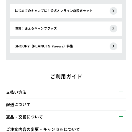
はじめてのキャンプに！公式オンライン店限定セット
防災！備えるキャンプグッズ
SNOOPY（PEANUTS 75years）特集
ご利用ガイド
支払い方法
以下のいずれかの方法でお支払いいただけます。
配送について
・クレジットカード決済
【発送スケジュール】
・コンビニ決済
返品・交換について
ご注文・ご入金完了より2営業日以内に商品を発送いたします。
・Pay-easy決済
※お客様都合の場合
土日祝の発送はございませんので、木曜日以降のご注文は週明け
ご注文内容の変更・キャンセルについて