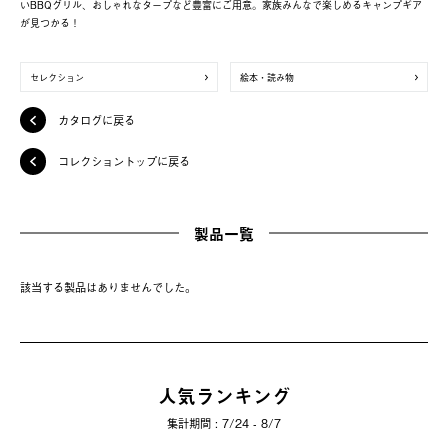
いBBQグリル、おしゃれなタープなど豊富にご用意。家族みんなで楽しめるキャンプギア
が見つかる！
セレクション
絵本・読み物
カタログに戻る
コレクショントップに戻る
製品一覧
該当する製品はありませんでした。
人気ランキング
集計期間 : 7/24 - 8/7