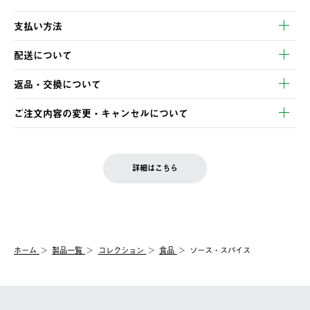
支払い方法
以下のいずれかの方法でお支払いいただけます。
配送について
・クレジットカード決済
【発送スケジュール】
・コンビニ決済
返品・交換について
ご注文・ご入金完了より2営業日以内に商品を発送いたします。
・Pay-easy決済
※お客様都合の場合
土日祝の発送はございませんので、木曜日以降のご注文は週明け
ご注文内容の変更・キャンセルについて
の発送となる場合がございます。
ご注文完了後、変更・キャンセルの個別のご対応はお受けできま
【返品】
※予約販売・長期連休期間中のご注文は除く（別途スケジュール
せん。
商品到着後7日以内にご連絡ください。
をご案内いたします。）
LOGOS FAMILY会員の方は、会員マイページ内 購入履歴画面に
お客様都合の返品にかかる送料は、お客様ご負担とさせていただ
詳細はこちら
『注文をキャンセルする』ボタンが表示されている場合のみ、発
きます。
【配送時間指定】
送手配前のためサイト上よりご注文キャンセルが可能です。
ご注文の際、ご注文内容確認画面にて配送時間指定が可能です。
【交換】
配送時間指定がない場合は、最短でのお届けとなります。
システム上、商品の交換（同一商品のカラー・サイズ交換を含
む）は受け付けておりません。
【配送業者】
ホーム
製品一覧
コレクション
食品
ソース・スパイス
一度お手元の商品を返品いただき、ご希望商品を再注文してくだ
佐川急便にて配送されます。
さい。