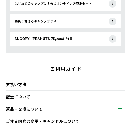
はじめてのキャンプに！公式オンライン店限定セット
防災！備えるキャンプグッズ
SNOOPY（PEANUTS 75years）特集
ご利用ガイド
支払い方法
以下のいずれかの方法でお支払いいただけます。
配送について
・クレジットカード決済
【発送スケジュール】
・コンビニ決済
返品・交換について
ご注文・ご入金完了より2営業日以内に商品を発送いたします。
・Pay-easy決済
※お客様都合の場合
土日祝の発送はございませんので、木曜日以降のご注文は週明け
ご注文内容の変更・キャンセルについて
の発送となる場合がございます。
ご注文完了後、変更・キャンセルの個別のご対応はお受けできま
【返品】