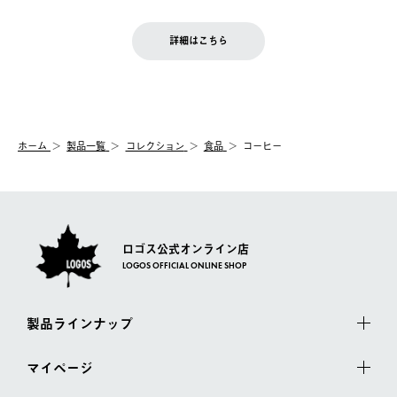
※予約販売・長期連休期間中のご注文は除く（別途スケジュール
せん。
商品到着後7日以内にご連絡ください。
をご案内いたします。）
LOGOS FAMILY会員の方は、会員マイページ内 購入履歴画面に
お客様都合の返品にかかる送料は、お客様ご負担とさせていただ
詳細はこちら
『注文をキャンセルする』ボタンが表示されている場合のみ、発
きます。
【配送時間指定】
送手配前のためサイト上よりご注文キャンセルが可能です。
ご注文の際、ご注文内容確認画面にて配送時間指定が可能です。
【交換】
配送時間指定がない場合は、最短でのお届けとなります。
システム上、商品の交換（同一商品のカラー・サイズ交換を含
む）は受け付けておりません。
【配送業者】
ホーム
製品一覧
コレクション
食品
コーヒー
一度お手元の商品を返品いただき、ご希望商品を再注文してくだ
佐川急便にて配送されます。
さい。
ロゴス公式オンライン店
LOGOS OFFICIAL ONLINE SHOP
製品ラインナップ
マイページ