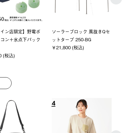
P ソーラーサンドブロッ
ソーラーブロック 風抜きQセ
【ロ
ェード-BF
ットタープ 200-BG
パー
00 (税込)
￥18,800 (税込)
下パ
￥12
8
9