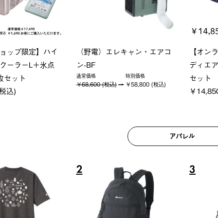
ーシック スペースベ
LOGOS ペルチェクールベス
Q-TO
タゴン-BJ
ト
クサンシ
0 (税込)
￥22,000 (税込)
￥16,8
アパレル
6
7