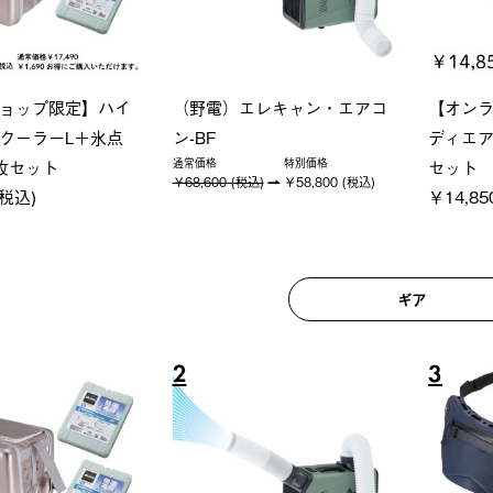
グランベーシック スペースベ
LOGO
Tシャツ
ース・オクタゴン-BJ
ト
(税込)
￥209,000 (税込)
￥22,0
ギア
6
7