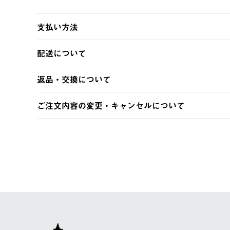
支払い方法
以下のいずれかの方法でお支払いいただけます。
配送について
・クレジットカード決済
・コンビニ決済
【発送スケジュール】
返品・交換について
・Pay-easy決済
ご注文・ご入金完了より2営業日以内に商品を発送いたしま
土日祝の発送はございませんので、木曜日以降のご注文は
※お客様都合の場合
ご注文内容の変更・キャンセルについて
※予約販売・長期連休期間中のご注文は除く（別途スケジ
【返品】
ご注文完了後、変更・キャンセルの個別のご対応はお受け
【配送時間指定】
商品到着後7日以内にご連絡ください。
LOGOS FAMILY会員の方は、会員マイページ内 購
ご注文の際、ご注文内容確認画面にて配送時間指定が可能
お客様都合の返品にかかる送料は、お客様ご負担とさせて
【配送業者】
【交換】
佐川急便にて配送されます。
システム上、商品の交換（同一商品のカラー・サイズ交換
一度お手元の商品を返品いただき、ご希望商品を再注文し