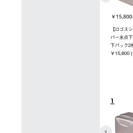
ン店限定】野電ボ
ソーラーブロック 風抜きQセ
ポケモン 
ン＋氷点下パック
ットタープ 250-BG
￥5,700 
￥21,800 (税込)
税込)
4
5