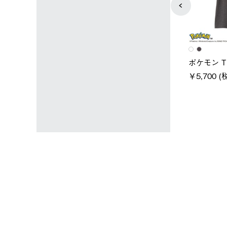
ユニセックス
レディース
タンダードボディ
LOGOS by LIPNER リゲイン
ノーメイ
テック ボディリカバリーTシ
￥5,940 
込)
ャツ #35503
￥5,940 (税込)