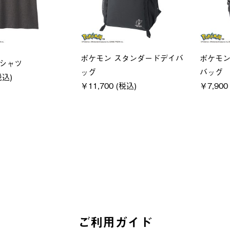
ユニセックス
LOGOS
クフーディ
LOGOS by LIPNER リゲイン
SACK
(税込)
テック ボディリカバリーショ
￥21,7
ーツ #35504
￥5,940 (税込)
ご利用ガイド