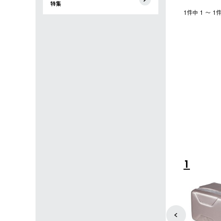
特集
1件中 1 〜 
4
5