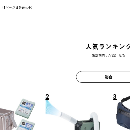
1件（1ページ⽬を表⽰中）
人気ランキン
集計期間 : 7/22 - 8/5
総合
6
7