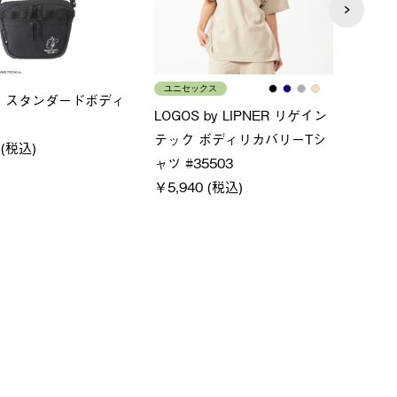
メン
ポケモン ポケットハット
×FOOTMARK RAKU
クー
￥6,400 (税込)
ャツ
80 (税込)
￥4,