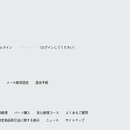
アムライン
アウトレット
（ログインしてください）
メール配信設定
退会⼿続
別修理
パーツ購入
安心修理コース
よくあるご質問
特定商品取引法に関する表⽰
ニュース
サイトマップ