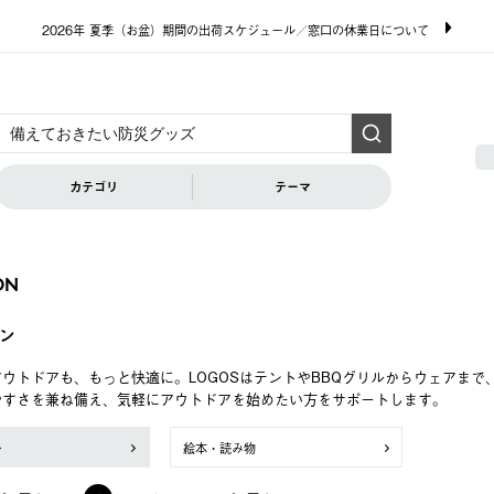
2026年 夏季（お盆）期間の出荷スケジュール／窓口の休業日について
カテゴリ
テーマ
ON
ン
ウトドアも、もっと快適に。LOGOSはテントやBBQグリルからウェアま
やすさを兼ね備え、気軽にアウトドアを始めたい方をサポートします。
ン
絵本・読み物