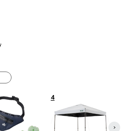
グ
8
9