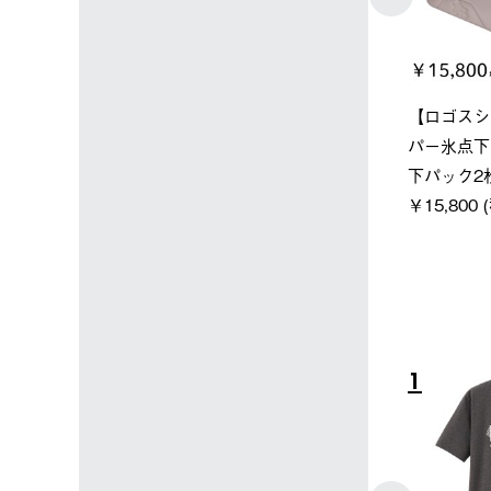
ン店限定】野電ボ
ソーラーブロック 風抜きQセ
グランベ
ン＋氷点下パック
ットタープ 250-BG
ース・オク
￥21,800 (税込)
￥209,00
税込)
4
5