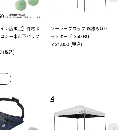
S ペルチェクールベス
Q-TOP ソーラーサンドブロッ
ソー
クサンシェード-BF
ットタ
00 (税込)
￥16,800 (税込)
￥18
8
9