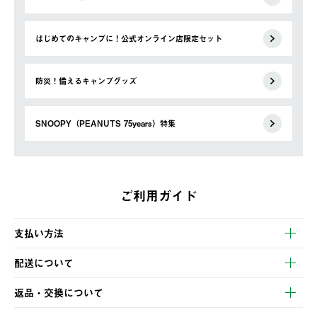
はじめてのキャンプに！公式オンライン店限定セット
防災！備えるキャンプグッズ
SNOOPY（PEANUTS 75years）特集
ご利用ガイド
支払い方法
以下のいずれかの方法でお支払いいただけます。
配送について
・クレジットカード決済
【発送スケジュール】
・コンビニ決済
返品・交換について
ご注文・ご入金完了より2営業日以内に商品を発送いたします。
・Pay-easy決済
※お客様都合の場合
土日祝の発送はございませんので、木曜日以降のご注文は週明け