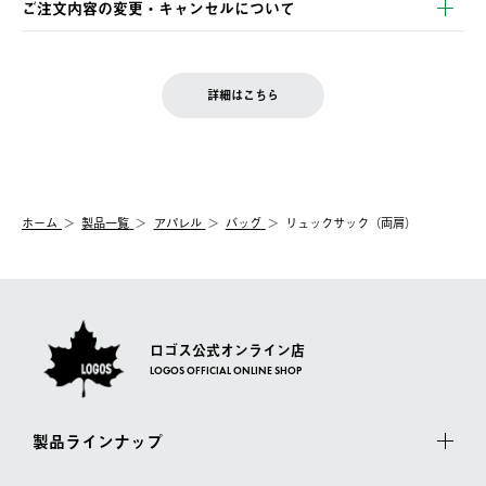
ご注文内容の変更・キャンセルについて
の発送となる場合がございます。
ご注文完了後、変更・キャンセルの個別のご対応はお受けできま
【返品】
※予約販売・長期連休期間中のご注文は除く（別途スケジュール
せん。
商品到着後7日以内にご連絡ください。
をご案内いたします。）
LOGOS FAMILY会員の方は、会員マイページ内 購入履歴画面に
お客様都合の返品にかかる送料は、お客様ご負担とさせていただ
詳細はこちら
『注文をキャンセルする』ボタンが表示されている場合のみ、発
きます。
【配送時間指定】
送手配前のためサイト上よりご注文キャンセルが可能です。
ご注文の際、ご注文内容確認画面にて配送時間指定が可能です。
【交換】
配送時間指定がない場合は、最短でのお届けとなります。
システム上、商品の交換（同一商品のカラー・サイズ交換を含
む）は受け付けておりません。
【配送業者】
ホーム
製品一覧
アパレル
バッグ
リュックサック（両肩）
一度お手元の商品を返品いただき、ご希望商品を再注文してくだ
佐川急便にて配送されます。
さい。
ロゴス公式オンライン店
LOGOS OFFICIAL ONLINE SHOP
製品ラインナップ