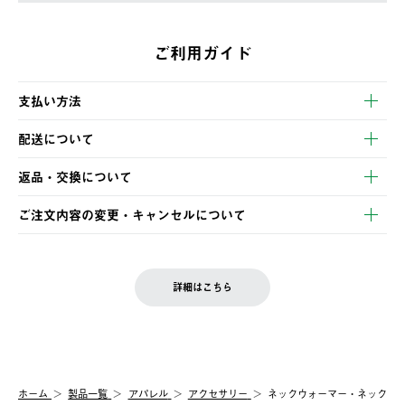
ご利用ガイド
支払い方法
以下のいずれかの方法でお支払いいただけます。
配送について
・クレジットカード決済
【発送スケジュール】
・コンビニ決済
返品・交換について
ご注文・ご入金完了より2営業日以内に商品を発送いたします。
・Pay-easy決済
※お客様都合の場合
土日祝の発送はございませんので、木曜日以降のご注文は週明け
ご注文内容の変更・キャンセルについて
の発送となる場合がございます。
ご注文完了後、変更・キャンセルの個別のご対応はお受けできま
【返品】
※予約販売・長期連休期間中のご注文は除く（別途スケジュール
せん。
商品到着後7日以内にご連絡ください。
をご案内いたします。）
LOGOS FAMILY会員の方は、会員マイページ内 購入履歴画面に
お客様都合の返品にかかる送料は、お客様ご負担とさせていただ
詳細はこちら
『注文をキャンセルする』ボタンが表示されている場合のみ、発
きます。
【配送時間指定】
送手配前のためサイト上よりご注文キャンセルが可能です。
ご注文の際、ご注文内容確認画面にて配送時間指定が可能です。
【交換】
配送時間指定がない場合は、最短でのお届けとなります。
システム上、商品の交換（同一商品のカラー・サイズ交換を含
む）は受け付けておりません。
【配送業者】
ホーム
製品一覧
アパレル
アクセサリー
ネックウォーマー・ネック
一度お手元の商品を返品いただき、ご希望商品を再注文してくだ