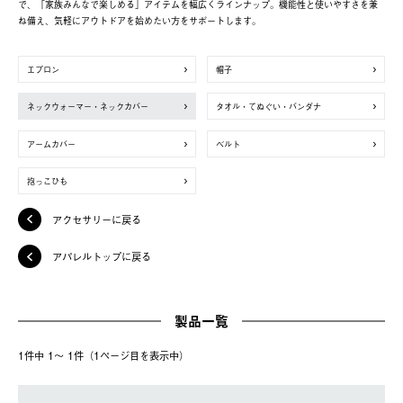
で、「家族みんなで楽しめる」アイテムを幅広くラインナップ。機能性と使いやすさを兼
ね備え、気軽にアウトドアを始めたい方をサポートします。
エプロン
帽子
ネックウォーマー・ネックカバー
タオル・てぬぐい・バンダナ
アームカバー
ベルト
抱っこひも
アクセサリーに戻る
アパレルトップに戻る
製品一覧
1件中 1〜 1件（1ページ⽬を表⽰中）