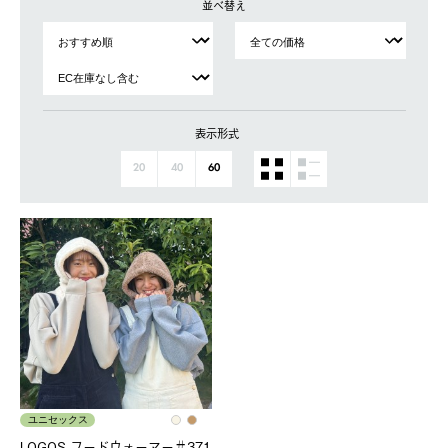
並べ替え
表示形式
20
40
60
ユニセックス
LOGOS フードウォーマー＃371