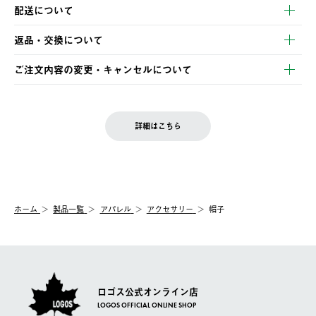
以下のいずれかの方法でお支払いいただけます。
配送について
・クレジットカード決済
【発送スケジュール】
・コンビニ決済
返品・交換について
ご注文・ご入金完了より2営業日以内に商品を発送いたします。
・Pay-easy決済
※お客様都合の場合
土日祝の発送はございませんので、木曜日以降のご注文は週明け
ご注文内容の変更・キャンセルについて
の発送となる場合がございます。
ご注文完了後、変更・キャンセルの個別のご対応はお受けできま
【返品】
※予約販売・長期連休期間中のご注文は除く（別途スケジュール
せん。
商品到着後7日以内にご連絡ください。
をご案内いたします。）
LOGOS FAMILY会員の方は、会員マイページ内 購入履歴画面に
お客様都合の返品にかかる送料は、お客様ご負担とさせていただ
詳細はこちら
『注文をキャンセルする』ボタンが表示されている場合のみ、発
きます。
【配送時間指定】
送手配前のためサイト上よりご注文キャンセルが可能です。
ご注文の際、ご注文内容確認画面にて配送時間指定が可能です。
【交換】
配送時間指定がない場合は、最短でのお届けとなります。
システム上、商品の交換（同一商品のカラー・サイズ交換を含
む）は受け付けておりません。
【配送業者】
ホーム
製品一覧
アパレル
アクセサリー
帽子
一度お手元の商品を返品いただき、ご希望商品を再注文してくだ
佐川急便にて配送されます。
さい。
ロゴス公式オンライン店
LOGOS OFFICIAL ONLINE SHOP