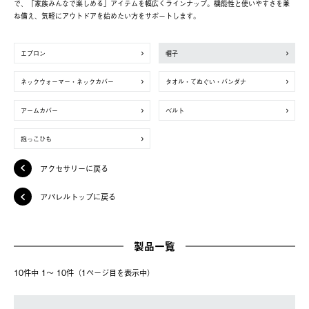
で、「家族みんなで楽しめる」アイテムを幅広くラインナップ。機能性と使いやすさを兼
ね備え、気軽にアウトドアを始めたい方をサポートします。
エプロン
帽子
ネックウォーマー・ネックカバー
タオル・てぬぐい・バンダナ
アームカバー
ベルト
抱っこひも
アクセサリーに戻る
アパレルトップに戻る
製品一覧
10件中 1〜 10件（1ページ⽬を表⽰中）