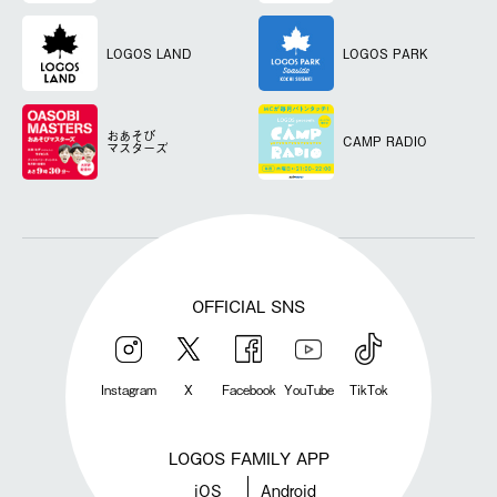
LOGOS LAND
LOGOS PARK
おあそび
CAMP RADIO
マスターズ
OFFICIAL SNS
Instagram
X
Facebook
YouTube
TikTok
LOGOS FAMILY APP
iOS
Android