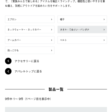
で、「家族みんなで楽しめる」アイテムを幅広くラインナップ。機能性と使いやすさを兼
ね備え、気軽にアウトドアを始めたい方をサポートします。
エプロン
帽子
ネックウォーマー・ネックカバー
タオル・てぬぐい・バンダナ
アームカバー
ベルト
抱っこひも
アクセサリーに戻る
アパレルトップに戻る
製品一覧
9件中 1〜 9件（1ページ⽬を表⽰中）