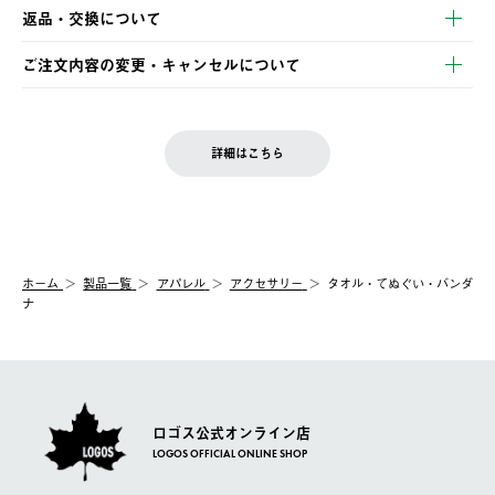
【発送スケジュール】
・コンビニ決済
返品・交換について
ご注文・ご入金完了より2営業日以内に商品を発送いたします。
・Pay-easy決済
※お客様都合の場合
土日祝の発送はございませんので、木曜日以降のご注文は週明け
ご注文内容の変更・キャンセルについて
の発送となる場合がございます。
ご注文完了後、変更・キャンセルの個別のご対応はお受けできま
【返品】
※予約販売・長期連休期間中のご注文は除く（別途スケジュール
せん。
商品到着後7日以内にご連絡ください。
をご案内いたします。）
LOGOS FAMILY会員の方は、会員マイページ内 購入履歴画面に
お客様都合の返品にかかる送料は、お客様ご負担とさせていただ
詳細はこちら
『注文をキャンセルする』ボタンが表示されている場合のみ、発
きます。
【配送時間指定】
送手配前のためサイト上よりご注文キャンセルが可能です。
ご注文の際、ご注文内容確認画面にて配送時間指定が可能です。
【交換】
配送時間指定がない場合は、最短でのお届けとなります。
システム上、商品の交換（同一商品のカラー・サイズ交換を含
む）は受け付けておりません。
【配送業者】
ホーム
製品一覧
アパレル
アクセサリー
タオル・てぬぐい・バンダ
一度お手元の商品を返品いただき、ご希望商品を再注文してくだ
佐川急便にて配送されます。
ナ
さい。
ロゴス公式オンライン店
LOGOS OFFICIAL ONLINE SHOP