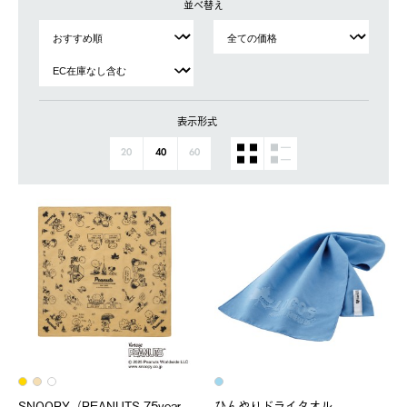
並べ替え
表示形式
20
40
60
SNOOPY（PEANUTS 75year
ひんやりドライタオル