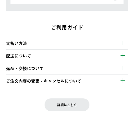
ご利用ガイド
支払い方法
以下のいずれかの方法でお支払いいただけます。
配送について
・クレジットカード決済
【発送スケジュール】
・コンビニ決済
返品・交換について
ご注文・ご入金完了より2営業日以内に商品を発送いたします。
・Pay-easy決済
※お客様都合の場合
土日祝の発送はございませんので、木曜日以降のご注文は週明け
ご注文内容の変更・キャンセルについて
の発送となる場合がございます。
ご注文完了後、変更・キャンセルの個別のご対応はお受けできま
【返品】
※予約販売・長期連休期間中のご注文は除く（別途スケジュール
せん。
商品到着後7日以内にご連絡ください。
をご案内いたします。）
LOGOS FAMILY会員の方は、会員マイページ内 購入履歴画面に
お客様都合の返品にかかる送料は、お客様ご負担とさせていただ
詳細はこちら
『注文をキャンセルする』ボタンが表示されている場合のみ、発
きます。
【配送時間指定】
送手配前のためサイト上よりご注文キャンセルが可能です。
ご注文の際、ご注文内容確認画面にて配送時間指定が可能です。
【交換】
配送時間指定がない場合は、最短でのお届けとなります。
システム上、商品の交換（同一商品のカラー・サイズ交換を含