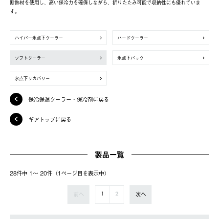
断熱材を使用し、高い保冷力を確保しながら、折りたたみ可能で収納性にも優れていま
す。
ハイパー氷点下クーラー
ハードクーラー
ソフトクーラー
氷点下パック
氷点下リカバリー
保冷保温クーラー・保冷剤に戻る
ギアトップに戻る
製品一覧
28件中 1〜 20件（1ページ⽬を表⽰中）
前へ
次へ
1
2