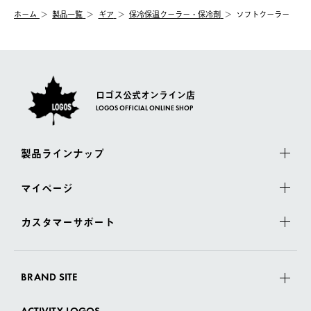
む）は受け付けておりません。
【配送業者】
ホーム
製品一覧
ギア
保冷保温クーラー・保冷剤
ソフトクーラー
一度お手元の商品を返品いただき、ご希望商品を再注文してくだ
佐川急便にて配送されます。
さい。
ロゴス公式オンライン店
LOGOS OFFICIAL ONLINE SHOP
製品ラインナップ
マイページ
カスタマーサポート
BRAND SITE