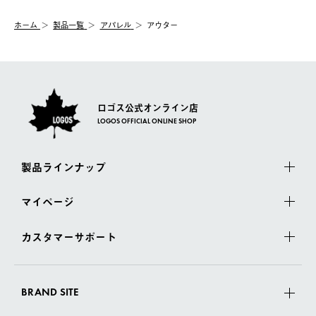
システム上、商品の交換（同一商品のカラー・サイズ交換を含
む）は受け付けておりません。
【配送業者】
ホーム
製品一覧
アパレル
アウター
一度お手元の商品を返品いただき、ご希望商品を再注文してくだ
佐川急便にて配送されます。
さい。
ロゴス公式オンライン店
LOGOS OFFICIAL ONLINE SHOP
製品ラインナップ
マイページ
カスタマーサポート
BRAND SITE