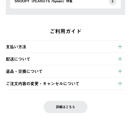
SNOOPY（PEANUTS 75years）特集
ご利用ガイド
支払い方法
以下のいずれかの方法でお支払いいただけます。
配送について
・クレジットカード決済
【発送スケジュール】
・コンビニ決済
返品・交換について
ご注文・ご入金完了より2営業日以内に商品を発送いたします。
・Pay-easy決済
※お客様都合の場合
土日祝の発送はございませんので、木曜日以降のご注文は週明け
ご注文内容の変更・キャンセルについて
の発送となる場合がございます。
ご注文完了後、変更・キャンセルの個別のご対応はお受けできま
【返品】
※予約販売・長期連休期間中のご注文は除く（別途スケジュール
せん。
商品到着後7日以内にご連絡ください。
をご案内いたします。）
LOGOS FAMILY会員の方は、会員マイページ内 購入履歴画面に
お客様都合の返品にかかる送料は、お客様ご負担とさせていただ
詳細はこちら
『注文をキャンセルする』ボタンが表示されている場合のみ、発
きます。
【配送時間指定】
送手配前のためサイト上よりご注文キャンセルが可能です。
ご注文の際、ご注文内容確認画面にて配送時間指定が可能です。
【交換】
配送時間指定がない場合は、最短でのお届けとなります。