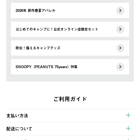
2026年 新作春夏アパレル
はじめてのキャンプに！公式オンライン店限定セット
防災！備えるキャンプグッズ
SNOOPY（PEANUTS 75years）特集
ご利用ガイド
支払い方法
以下のいずれかの方法でお支払いいただけます。
配送について
・クレジットカード決済
【発送スケジュール】
・コンビニ決済