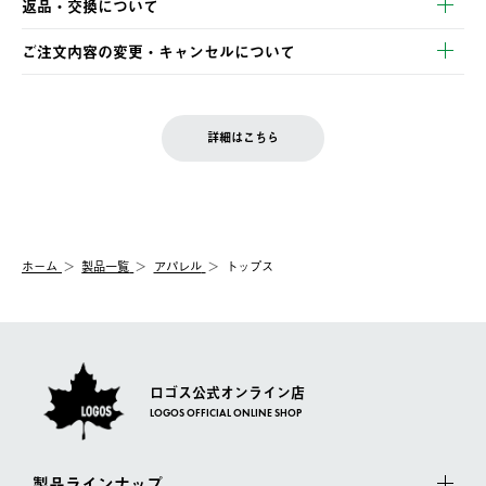
返品・交換について
ご注文・ご入金完了より2営業日以内に商品を発送いたします。
・Pay-easy決済
※お客様都合の場合
土日祝の発送はございませんので、木曜日以降のご注文は週明け
ご注文内容の変更・キャンセルについて
の発送となる場合がございます。
ご注文完了後、変更・キャンセルの個別のご対応はお受けできま
【返品】
※予約販売・長期連休期間中のご注文は除く（別途スケジュール
せん。
商品到着後7日以内にご連絡ください。
をご案内いたします。）
LOGOS FAMILY会員の方は、会員マイページ内 購入履歴画面に
お客様都合の返品にかかる送料は、お客様ご負担とさせていただ
詳細はこちら
『注文をキャンセルする』ボタンが表示されている場合のみ、発
きます。
【配送時間指定】
送手配前のためサイト上よりご注文キャンセルが可能です。
ご注文の際、ご注文内容確認画面にて配送時間指定が可能です。
【交換】
配送時間指定がない場合は、最短でのお届けとなります。
システム上、商品の交換（同一商品のカラー・サイズ交換を含
む）は受け付けておりません。
【配送業者】
ホーム
製品一覧
アパレル
トップス
一度お手元の商品を返品いただき、ご希望商品を再注文してくだ
佐川急便にて配送されます。
さい。
ロゴス公式オンライン店
LOGOS OFFICIAL ONLINE SHOP
製品ラインナップ