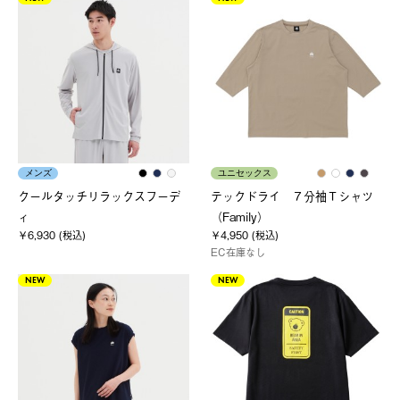
メンズ
ユニセックス
クールタッチリラックスフーデ
テックドライ ７分袖Ｔシャツ
ィ
（Family）
￥6,930 (税込)
￥4,950 (税込)
EC在庫なし
NEW
NEW