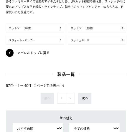
めるファミリーサイズ対応のアイテムをはじめ、UVカット機能や撥水性、ストレッチ性に
優れたトップスなどを幅広くラインナップ。初めてのキャンプやレジャーはもちろん、日
常使いにも最適です。
カットソー（半袖）
カットソー（長袖）
スウェット・パーカー
ラッシュガード
アパレルトップに戻る
製品一覧
57件中 1〜 40件（1ページ⽬を表⽰中）
前へ
次へ
1
2
並べ替え