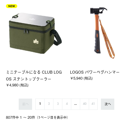
NEW
ミニテーブルになる CLUB LOG
LOGOS パワーペグハンマー
￥5,940 (税込)
OS ステントップクーラー
￥4,980 (税込)
前へ
次へ
1
2
3
4
...
40
41
807件中 1 〜 20件（1ページ⽬を表⽰中）