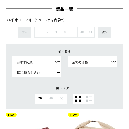
製品一覧
807件中 1〜 20件（1ページ⽬を表⽰中）
前へ
次へ
1
2
3
4
...
40
41
並べ替え
表示形式
20
40
60
NEW
NEW