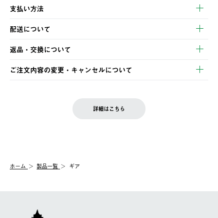
支払い方法
以下のいずれかの方法でお支払いいただけます。
配送について
・クレジットカード決済
【発送スケジュール】
・コンビニ決済
返品・交換について
ご注文・ご入金完了より2営業日以内に商品を発送いたします。
・Pay-easy決済
※お客様都合の場合
土日祝の発送はございませんので、木曜日以降のご注文は週明け
ご注文内容の変更・キャンセルについて
の発送となる場合がございます。
ご注文完了後、変更・キャンセルの個別のご対応はお受けできま
【返品】
※予約販売・長期連休期間中のご注文は除く（別途スケジュール
せん。
商品到着後7日以内にご連絡ください。
をご案内いたします。）
LOGOS FAMILY会員の方は、会員マイページ内 購入履歴画面に
お客様都合の返品にかかる送料は、お客様ご負担とさせていただ
詳細はこちら
『注文をキャンセルする』ボタンが表示されている場合のみ、発
きます。
【配送時間指定】
送手配前のためサイト上よりご注文キャンセルが可能です。
ご注文の際、ご注文内容確認画面にて配送時間指定が可能です。
【交換】
配送時間指定がない場合は、最短でのお届けとなります。
システム上、商品の交換（同一商品のカラー・サイズ交換を含
む）は受け付けておりません。
【配送業者】
ホーム
製品一覧
ギア
一度お手元の商品を返品いただき、ご希望商品を再注文してくだ
佐川急便にて配送されます。
さい。