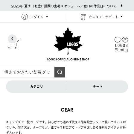
2026年 夏季（お盆）期間の出荷スケジュール／窓口の休業日について
ログイン
カスタマーサポート
0
LOGOS OFFICIAL
ONLINE SHOP
カテゴリ
テーマ
GEAR
キャンプギア一覧ページです。初心者でも迷わず使える簡単設営テントや扱いやすいBBQ
グリル、焚き火台、タープなど、誰でも手軽にアウトドアを楽しめる便利なアイテムが勢
ぞろいです。