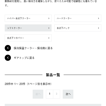
断熱材を使用し、高い保冷力を確保しながら、折りたたみ可能で収納性にも優れていま
す。
ハイパー氷点下クーラー
ハードクーラー
ソフトクーラー
氷点下パック
氷点下リカバリー
保冷保温クーラー・保冷剤に戻る
ギアトップに戻る
製品一覧
28件中 1〜 20件（1ページ⽬を表⽰中）
前へ
次へ
1
2