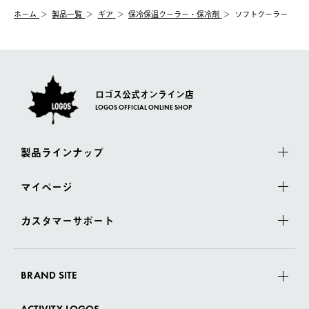
む）は受け付けておりません。
【配送業者】
ホーム
製品一覧
ギア
保冷保温クーラー・保冷剤
ソフトクーラー
一度お手元の商品を返品いただき、ご希望商品を再注文してくだ
佐川急便にて配送されます。
さい。
ロゴス公式オンライン店
LOGOS OFFICIAL ONLINE SHOP
製品ラインナップ
マイページ
カスタマーサポート
BRAND SITE