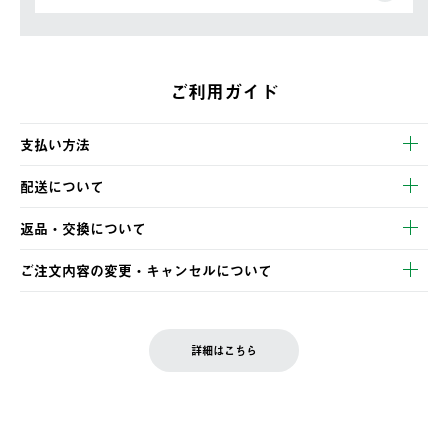
ご利用ガイド
支払い方法
以下のいずれかの方法でお支払いいただけます。
配送について
・クレジットカード決済
【発送スケジュール】
・コンビニ決済
返品・交換について
ご注文・ご入金完了より2営業日以内に商品を発送いたします。
・Pay-easy決済
※お客様都合の場合
土日祝の発送はございませんので、木曜日以降のご注文は週明け
ご注文内容の変更・キャンセルについて
の発送となる場合がございます。
ご注文完了後、変更・キャンセルの個別のご対応はお受けできま
【返品】
※予約販売・長期連休期間中のご注文は除く（別途スケジュール
せん。
商品到着後7日以内にご連絡ください。
をご案内いたします。）
LOGOS FAMILY会員の方は、会員マイページ内 購入履歴画面に
お客様都合の返品にかかる送料は、お客様ご負担とさせていただ
詳細はこちら
『注文をキャンセルする』ボタンが表示されている場合のみ、発
きます。
【配送時間指定】
送手配前のためサイト上よりご注文キャンセルが可能です。
ご注文の際、ご注文内容確認画面にて配送時間指定が可能です。
【交換】
配送時間指定がない場合は、最短でのお届けとなります。
システム上、商品の交換（同一商品のカラー・サイズ交換を含