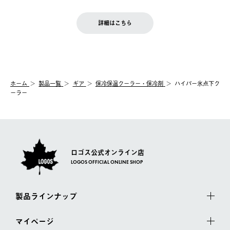
せん。
商品到着後7日以内にご連絡ください。
をご案内いたします。）
LOGOS FAMILY会員の方は、会員マイページ内 購入履歴画面に
お客様都合の返品にかかる送料は、お客様ご負担とさせていただ
詳細はこちら
『注文をキャンセルする』ボタンが表示されている場合のみ、発
きます。
【配送時間指定】
送手配前のためサイト上よりご注文キャンセルが可能です。
ご注文の際、ご注文内容確認画面にて配送時間指定が可能です。
【交換】
配送時間指定がない場合は、最短でのお届けとなります。
システム上、商品の交換（同一商品のカラー・サイズ交換を含
む）は受け付けておりません。
【配送業者】
ホーム
製品一覧
ギア
保冷保温クーラー・保冷剤
ハイパー氷点下ク
一度お手元の商品を返品いただき、ご希望商品を再注文してくだ
佐川急便にて配送されます。
ーラー
さい。
ロゴス公式オンライン店
LOGOS OFFICIAL ONLINE SHOP
製品ラインナップ
マイページ