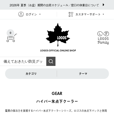
2026年 夏季（お盆）期間の出荷スケジュール／窓口の休業日について
ログイン
カスタマーサポート
0
LOGOS OFFICIAL
ONLINE SHOP
カテゴリ
テーマ
GEAR
ハイパー氷点下クーラー
驚異の保冷力を実現するハイパー氷点下クーラーシリーズ。ロゴスの氷点下パックと併用