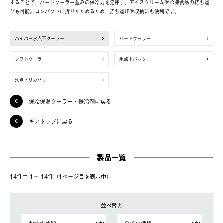
することで、ハードクーラー並みの保冷力を発揮し、アイスクリームや冷凍食品の持ち運
びも可能。コンパクトに折りたためるため、持ち運びや収納にも便利です。
ハイパー氷点下クーラー
ハードクーラー
ソフトクーラー
氷点下パック
氷点下リカバリー
保冷保温クーラー・保冷剤に戻る
ギアトップに戻る
製品一覧
14件中 1〜 14件（1ページ⽬を表⽰中）
並べ替え