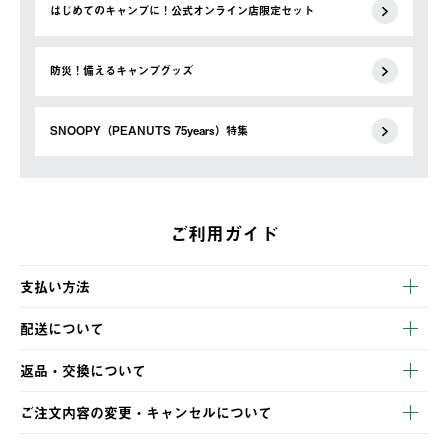
はじめてのキャンプに！公式オンライン店限定セット
防災！備えるキャンプグッズ
SNOOPY（PEANUTS 75years）特集
ご利用ガイド
支払い方法
以下のいずれかの方法でお支払いいただけます。
配送について
・クレジットカード決済
【発送スケジュール】
・コンビニ決済
返品・交換について
ご注文・ご入金完了より2営業日以内に商品を発送いたします。
・Pay-easy決済
※お客様都合の場合
土日祝の発送はございませんので、木曜日以降のご注文は週明け
ご注文内容の変更・キャンセルについて
の発送となる場合がございます。
ご注文完了後、変更・キャンセルの個別のご対応はお受けできま
【返品】
※予約販売・長期連休期間中のご注文は除く（別途スケジュール