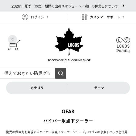
2026年 夏季（お盆）期間の出荷スケジュール／窓口の休業日について
ログイン
カスタマーサポート
0
LOGOS OFFICIAL
ONLINE SHOP
カテゴリ
テーマ
GEAR
ハイパー氷点下クーラー
驚異の保冷力を実現するハイパー氷点下クーラーシリーズ。ロゴスの氷点下パックと併用