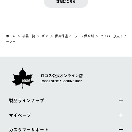
お客様都合の返品にかかる送料は、お客様ご負担とさせていただ
詳細はこちら
『注文をキャンセルする』ボタンが表示されている場合のみ、発
きます。
【配送時間指定】
送手配前のためサイト上よりご注文キャンセルが可能です。
ご注文の際、ご注文内容確認画面にて配送時間指定が可能です。
【交換】
配送時間指定がない場合は、最短でのお届けとなります。
システム上、商品の交換（同一商品のカラー・サイズ交換を含
む）は受け付けておりません。
【配送業者】
ホーム
製品一覧
ギア
保冷保温クーラー・保冷剤
ハイパー氷点下ク
一度お手元の商品を返品いただき、ご希望商品を再注文してくだ
佐川急便にて配送されます。
ーラー
さい。
ロゴス公式オンライン店
LOGOS OFFICIAL ONLINE SHOP
製品ラインナップ
マイページ
カスタマーサポート