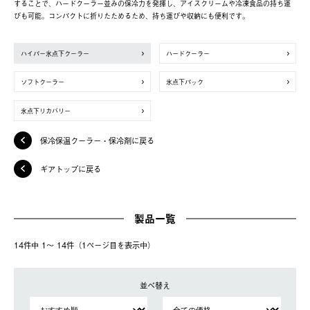
することで、ハードクーラー並みの保冷力を発揮し、アイスクリームや冷凍食品の持ち運
びも可能。コンパクトに折りたためるため、持ち運びや収納にも便利です。
ハイパー氷点下クーラー
ハードクーラー
ソフトクーラー
氷点下パック
氷点下リカバリー
保冷保温クーラー・保冷剤に戻る
ギアトップに戻る
製品一覧
14件中 1〜 14件（1ページ⽬を表⽰中）
並べ替え