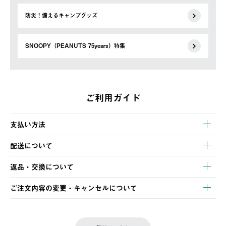
防災！備えるキャンプグッズ
SNOOPY（PEANUTS 75years）特集
ご利用ガイド
支払い方法
以下のいずれかの方法でお支払いいただけます。
配送について
・クレジットカード決済
【発送スケジュール】
・コンビニ決済
返品・交換について
ご注文・ご入金完了より2営業日以内に商品を発送いたします。
・Pay-easy決済
※お客様都合の場合
土日祝の発送はございませんので、木曜日以降のご注文は週明け
ご注文内容の変更・キャンセルについて
の発送となる場合がございます。
ご注文完了後、変更・キャンセルの個別のご対応はお受けできま
【返品】
※予約販売・長期連休期間中のご注文は除く（別途スケジュール
せん。
商品到着後7日以内にご連絡ください。
をご案内いたします。）
LOGOS FAMILY会員の方は、会員マイページ内 購入履歴画面に