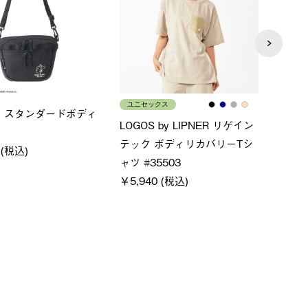
ース
メンズ
LOG
ムホールジップフーデ
クールタッチリラックスパン
SAC
ツ
￥21
￥5,500 (税込)
特別価格
(税込)
￥4,000 (税込)