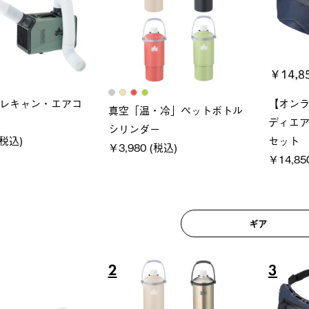
ロック 風抜きQセ
ソーラーブロック 風抜きQセ
グラン
250-BG
ットタープ 200-BG
ース・オ
 (税込)
￥18,800 (税込)
￥209,0
ギア
6
7