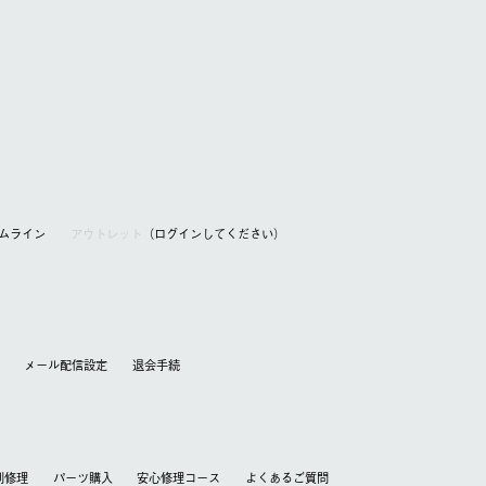
アムライン
アウトレット
（ログインしてください）
メール配信設定
退会⼿続
別修理
パーツ購入
安心修理コース
よくあるご質問