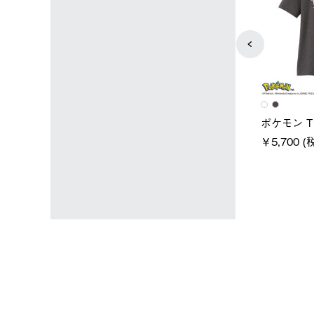
ユニセックス
レディース
スタンダードボディ
LOGOS by LIPNER リゲイン
ノーメイ
テック ボディリカバリーTシ
￥5,940 
込)
ャツ #35503
￥5,940 (税込)