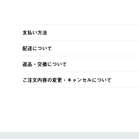
支払い方法
以下のいずれかの方法でお支払いいただけます。
配送について
・クレジットカード決済
・コンビニ決済
【発送スケジュール】
返品・交換について
・Pay-easy決済
ご注文・ご入金完了より2営業日以内に商品を発送いたしま
土日祝の発送はございませんので、木曜日以降のご注文は
※お客様都合の場合
ご注文内容の変更・キャンセルについて
※予約販売・長期連休期間中のご注文は除く（別途スケジ
【返品】
ご注文完了後、変更・キャンセルの個別のご対応はお受け
【配送時間指定】
商品到着後7日以内にご連絡ください。
LOGOS FAMILY会員の方は、会員マイページ内 購
ご注文の際、ご注文内容確認画面にて配送時間指定が可能
お客様都合の返品にかかる送料は、お客様ご負担とさせて
【配送業者】
【交換】
佐川急便にて配送されます。
システム上、商品の交換（同一商品のカラー・サイズ交換
一度お手元の商品を返品いただき、ご希望商品を再注文し