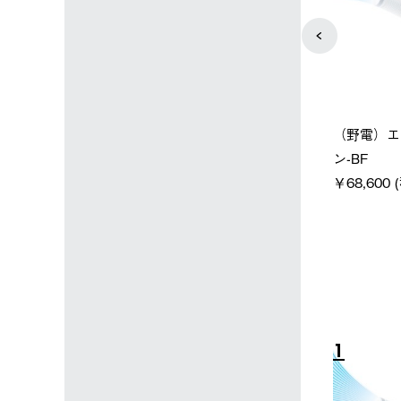
ン店限定】野電ボ
【ロゴスショップ限定】ハイ
ソーラーブ
ン＋氷点下パック
パー氷点下クーラーL＋氷点
ットタープ 
下パック2枚セット
￥21,800
税込)
￥15,800 (税込)
4
5