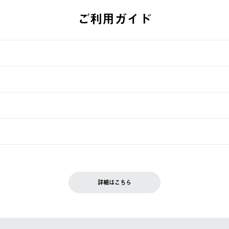
ご利用ガイド
す。
週明けの発送となる場合がございます。
ュールをご案内いたします。）
できません。
入履歴画面に『注文をキャンセルする』ボタンが表示されている場合のみ、
です。配送時間指定がない場合は、最短でのお届けとなります。
いただきます。
詳細はこちら
を含む）は受け付けておりません。
てください。