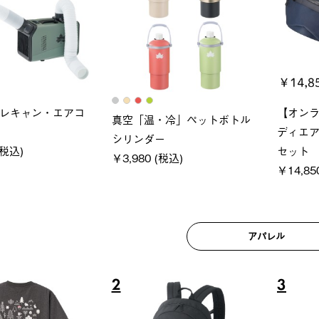
ロック 風抜きQセ
ソーラーブロック 風抜きQセ
グラン
250-BG
ットタープ 200-BG
ース・オ
 (税込)
￥18,800 (税込)
￥209,
アパレル
6
7