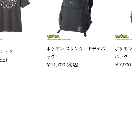
ユニセックス
レディ
クフーディ
LOGOS by LIPNER リゲイン
ＵＶサ
(税込)
テック ボディリカバリーショ
ィ
ーツ #35504
通常価格
￥5,500 
￥5,940 (税込)