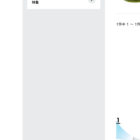
特集
1件中 1 〜 
4
5