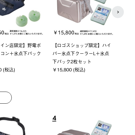
ベーシック スペースベ
Q-TOP ソーラーサンドブロッ
ポケ
クタゴン-BJ
クサンシェード-BF
￥5,7
00 (税込)
￥16,800 (税込)
8
9