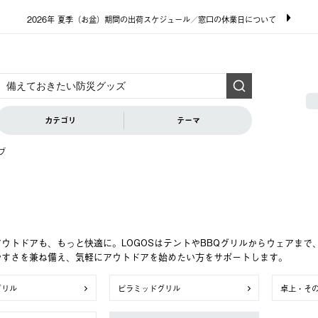
2026年 夏季（お盆）期間の出荷スケジュール／窓口の休業日について
カテゴリ
テーマ
ブ
ウトドアも、もっと快適に。LOGOSはテントやBBQグリルからウェアま
やすさを兼ね備え、気軽にアウトドアを始めたい方をサポートします。
グリル
ピラミッドグリル
卓上・そ