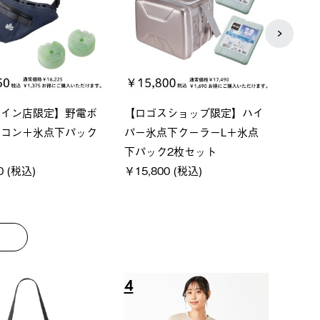
ベーシック スペースベ
Q-TOP ソーラーサンドブロッ
ne
クタゴン-BJ
クサンシェード-BF
ン50
000 (税込)
￥16,800 (税込)
￥18
8
9