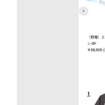
ン店限定】野電ボ
【ロゴスショップ限定】ハイ
ソーラーブ
ン＋氷点下パック
パー氷点下クーラーL＋氷点
ットタープ 
下パック2枚セット
￥21,800
税込)
￥15,800 (税込)
4
5