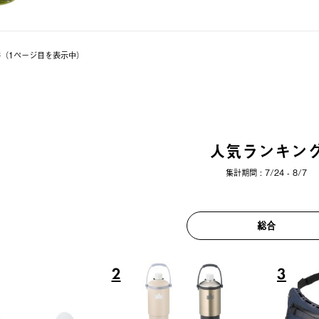
1件（1ページ⽬を表⽰中）
人気ランキン
集計期間 : 7/24 - 8/7
総合
6
7