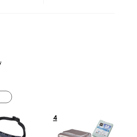
グ
8
9