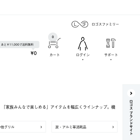
ロゴスファミリー
0
あと￥11,000で送料無料
¥0
カート
ログイン
サポート
ロゴス ブランドサイト
で、「家族みんなで楽しめる」アイテムを幅広くラインナップ。機
の他グリル
炭・アルミ等消耗品