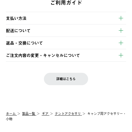
ご利用ガイド
支払い方法
以下のいずれかの方法でお支払いいただけます。
配送について
・クレジットカード決済
【発送スケジュール】
・コンビニ決済
返品・交換について
ご注文・ご入金完了より2営業日以内に商品を発送いたします。
・Pay-easy決済
※お客様都合の場合
土日祝の発送はございませんので、木曜日以降のご注文は週明け
ご注文内容の変更・キャンセルについて
の発送となる場合がございます。
ご注文完了後、変更・キャンセルの個別のご対応はお受けできま
【返品】
※予約販売・長期連休期間中のご注文は除く（別途スケジュール
せん。
商品到着後7日以内にご連絡ください。
をご案内いたします。）
LOGOS FAMILY会員の方は、会員マイページ内 購入履歴画面に
お客様都合の返品にかかる送料は、お客様ご負担とさせていただ
詳細はこちら
『注文をキャンセルする』ボタンが表示されている場合のみ、発
きます。
【配送時間指定】
送手配前のためサイト上よりご注文キャンセルが可能です。
ご注文の際、ご注文内容確認画面にて配送時間指定が可能です。
【交換】
配送時間指定がない場合は、最短でのお届けとなります。
システム上、商品の交換（同一商品のカラー・サイズ交換を含
む）は受け付けておりません。
【配送業者】
ホーム
製品一覧
ギア
テントアクセサリ
キャンプ用アクセサリー・
一度お手元の商品を返品いただき、ご希望商品を再注文してくだ
佐川急便にて配送されます。
小物
さい。