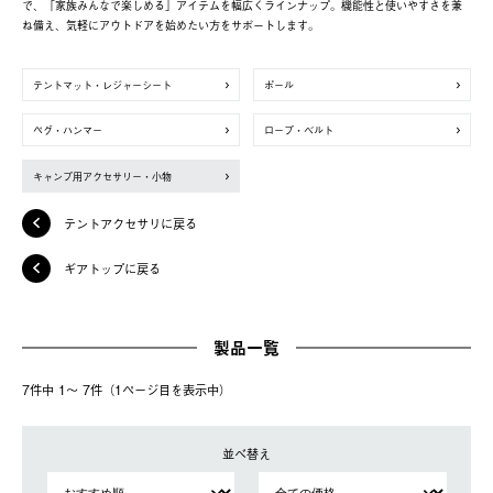
で、「家族みんなで楽しめる」アイテムを幅広くラインナップ。機能性と使いやすさを兼
ね備え、気軽にアウトドアを始めたい方をサポートします。
テントマット・レジャーシート
ポール
ペグ・ハンマー
ロープ・ベルト
キャンプ用アクセサリー・小物
テントアクセサリに戻る
ギアトップに戻る
製品一覧
7件中 1〜 7件（1ページ⽬を表⽰中）
並べ替え