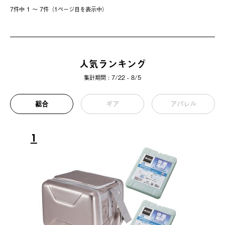
7件中 1 〜 7件（1ページ⽬を表⽰中）
人気ランキング
集計期間 : 7/22 - 8/5
総合
ギア
アパレル
1