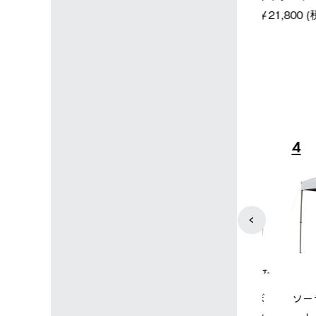
￥5,700 (
￥21,800 (税込)
込)
4
5
店限定】野電ボ
ソーラーブロック 風抜きQセ
グランベー