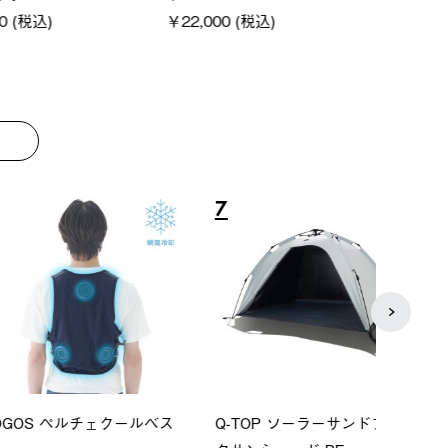
0 (税込)
￥16,800 (税込)
￥18,
8
9
P ソーラーサンドブロッ
ソーラーブロック 風抜きQセ
【ロ