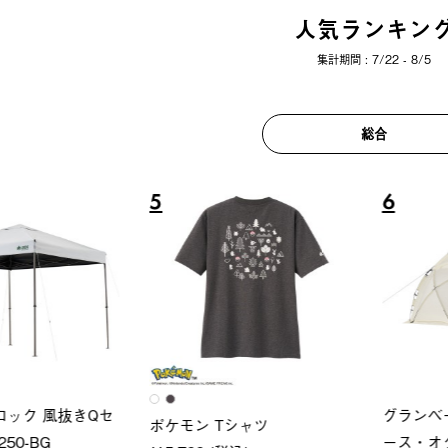
人気ランキン
集計期間 : 7/22 - 8/5
総合
6
7
グランベーシック スペースベ
LOGO
Tシャツ
ース・オクタゴン-BJ
ト