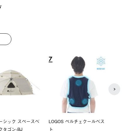
グ
8
9
S ペルチェクールベス
Q-TOP ソーラーサンドブロッ
ソーラ
クサンシェード-BF
ットタ