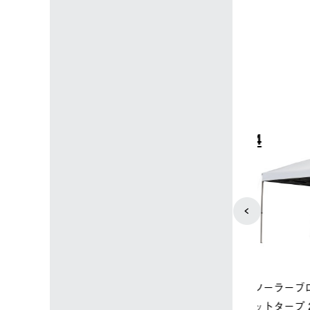
4
5
店限定】野電ボ
ソーラーブロック 風抜きQセ
ポケモン 
＋氷点下パック
ットタープ 250-BG