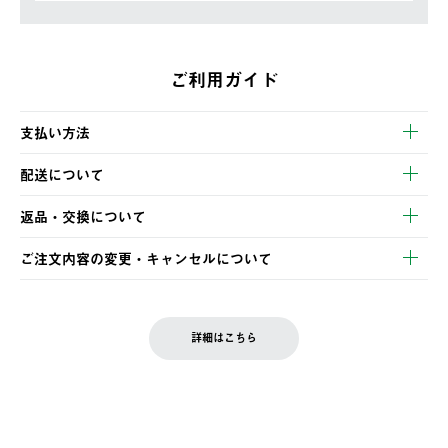
ご利用ガイド
支払い方法
以下のいずれかの方法でお支払いいただけます。
配送について
・クレジットカード決済
【発送スケジュール】
・コンビニ決済
返品・交換について
ご注文・ご入金完了より2営業日以内に商品を発送いたします。
・Pay-easy決済
※お客様都合の場合
土日祝の発送はございませんので、木曜日以降のご注文は週明け
ご注文内容の変更・キャンセルについて
の発送となる場合がございます。
ご注文完了後、変更・キャンセルの個別のご対応はお受けできま
【返品】
※予約販売・長期連休期間中のご注文は除く（別途スケジュール
せん。
商品到着後7日以内にご連絡ください。
をご案内いたします。）
LOGOS FAMILY会員の方は、会員マイページ内 購入履歴画面に
お客様都合の返品にかかる送料は、お客様ご負担とさせていただ
詳細はこちら
『注文をキャンセルする』ボタンが表示されている場合のみ、発
きます。
【配送時間指定】
送手配前のためサイト上よりご注文キャンセルが可能です。
ご注文の際、ご注文内容確認画面にて配送時間指定が可能です。
【交換】
配送時間指定がない場合は、最短でのお届けとなります。
システム上、商品の交換（同一商品のカラー・サイズ交換を含
む）は受け付けておりません。
【配送業者】