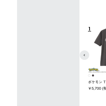
4
5
ユニセックス
レディース
タンダードボディ
LOGOS by LIPNER リゲイン
ノーメイク
テック ボディリカバリーTシ
￥5,940 (
)
ャツ #35503
￥5,940 (税込)