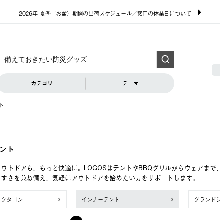
2026年 夏季（お盆）期間の出荷スケジュール／窓口の休業日について
カテゴリ
テーマ
ト
ント
ウトドアも、もっと快適に。LOGOSはテントやBBQグリルからウェアま
やすさを兼ね備え、気軽にアウトドアを始めたい方をサポートします。
オクタゴン
インナーテント
グランド