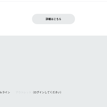
できません。
入履歴画面に『注文をキャンセルする』ボタンが表示されている場合のみ、
です。配送時間指定がない場合は、最短でのお届けとなります。
いただきます。
詳細はこちら
を含む）は受け付けておりません。
てください。
アムライン
アウトレット
（ログインしてください）