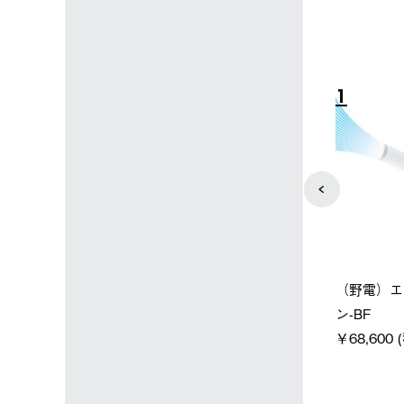
4
5
店限定】野電ボ
【ロゴスショップ限定】ハイ
ソーラーブ
＋氷点下パック
パー氷点下クーラーL＋氷点
ットタープ 
下パック2枚セット
￥21,800 
込)
￥15,800 (税込)