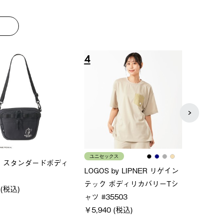
8
9
ス
メンズ
LOGO
ムホールジップフーデ
クールタッチリラックスパン
SACK
ツ
￥21,
￥5,500 (税込)
特別価格
税込)
￥4,000 (税込)