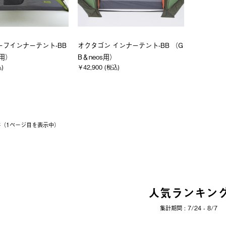
ーフインナーテント-BB
オクタゴン インナーテント-BB （G
s用）
B＆neos用）
込)
￥42,900 (税込)
2件（1ページ⽬を表⽰中）
人気ランキン
集計期間 : 7/24 - 8/7