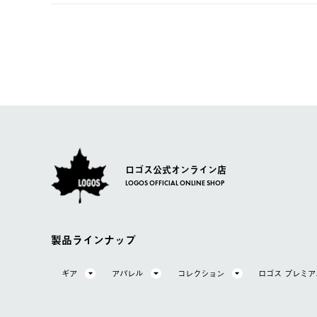
【返品】
ご注文完了後、変更・キャンセルの個別のご対応はお受け
【配送時間指定】
商品到着後7日以内にご連絡ください。
LOGOS FAMILY会員の方は、会員マイページ内 購
ご注文の際、ご注文内容確認画面にて配送時間指定が可能
お客様都合の返品にかかる送料は、お客様ご負担とさせて
【配送業者】
【交換】
佐川急便にて配送されます。
システム上、商品の交換（同一商品のカラー・サイズ交換
一度お手元の商品を返品いただき、ご希望商品を再注文し
ロゴス公式オンライン店
LOGOS OFFICIAL ONLINE SHOP
製品ラインナップ
ギア
アパレル
コレクション
ロゴス プレミ