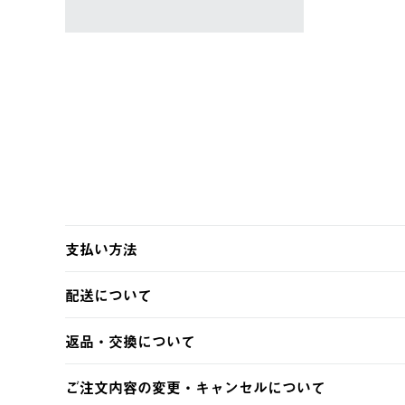
支払い方法
以下のいずれかの方法でお支払いいただけます。
配送について
・クレジットカード決済
・コンビニ決済
【発送スケジュール】
返品・交換について
・Pay-easy決済
ご注文・ご入金完了より2営業日以内に商品を発送いたしま
土日祝の発送はございませんので、木曜日以降のご注文は
※お客様都合の場合
ご注文内容の変更・キャンセルについて
※予約販売・長期連休期間中のご注文は除く（別途スケジ