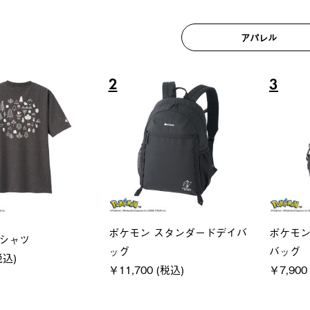
アパレル
6
7
ユニセックス
レディー
フーディ
LOGOS by LIPNER リゲイン
ＵＶサ
税込)
テック ボディリカバリーショ
ィ
ーツ #35504
通常価格
￥5,500 (
￥5,940 (税込)