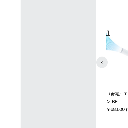
4
5
店限定】野電ボ
【ロゴスショップ限定】ハイ
ソーラーブ
＋氷点下パック
パー氷点下クーラーL＋氷点
ットタープ 
下パック2枚セット
￥21,800 
込)
￥15,800 (税込)