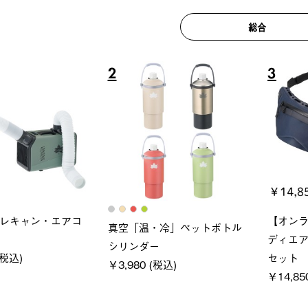
総合
6
7
ロック 風抜きQセ
ソーラーブロック 風抜きQセ
グランベ
250-BG
ットタープ 200-BG
ース・オ
(税込)
￥18,800 (税込)
￥209,0