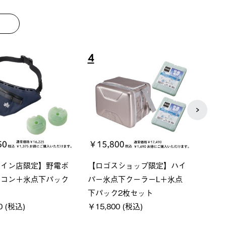
8
9
ーシック スペースベ
Q-TOP ソーラーサンドブロッ
neo
クタゴン-BJ
クサンシェード-BF
ン500
00 (税込)
￥16,800 (税込)
￥187