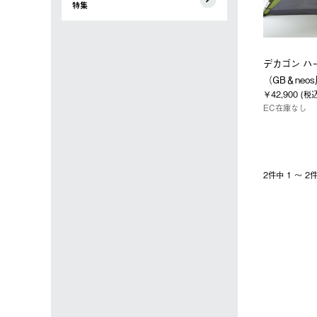
特集
デカゴン ハ
（GB＆neo
￥42,900 (税
EC在庫なし
2件中 1 〜 