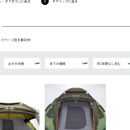
ン・オクタゴンに戻る
ギアトップに戻る
件（1ページ⽬を表⽰中）