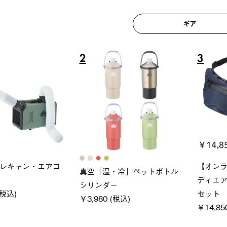
ギア
6
7
ロック 風抜きQセ
ソーラーブロック 風抜きQセ
グランベ
250-BG
ットタープ 200-BG
ース・オ
(税込)
￥18,800 (税込)
￥209,0