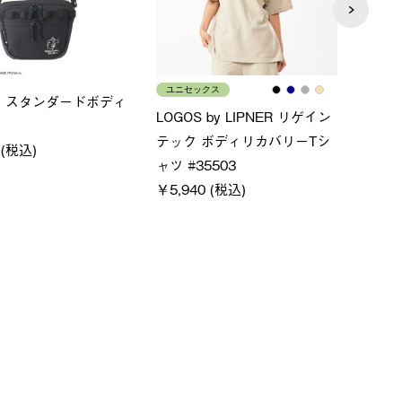
ース
メンズ
LOG
ムホールジップフーデ
クールタッチリラックスパン
SAC
ツ
￥21
￥5,500 (税込)
特別価格
(税込)
￥4,000 (税込)