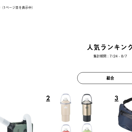
1件（1ページ⽬を表⽰中）
人気ランキン
集計期間 : 7/24 - 8/7
総合
6
7