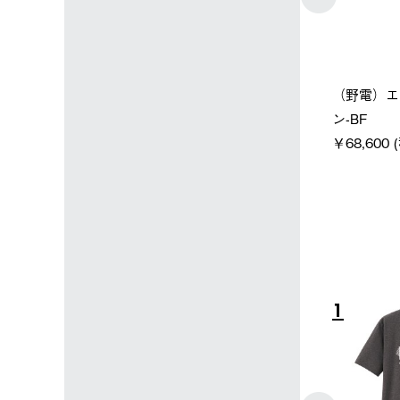
ン店限定】野電ボ
【ロゴスショップ限定】ハイ
ソーラー
ン＋氷点下パック
パー氷点下クーラーL＋氷点
ットタープ 
下パック2枚セット
￥21,800
税込)
￥15,800 (税込)
4
5