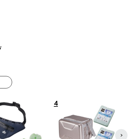
グ
8
9