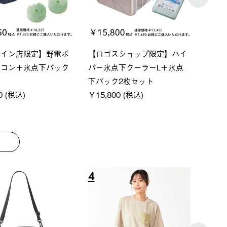
ベーシック スペースベ
Q-TOP ソーラーサンドブロッ
ne
オクタゴン-BJ
クサンシェード-BF
ン50
000 (税込)
￥16,800 (税込)
￥18
8
9