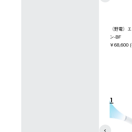
ン店限定】野電ボ
【ロゴスショップ限定】ハイ
ソーラー
ン＋氷点下パック
パー氷点下クーラーL＋氷点
ットタープ 
下パック2枚セット
￥21,800
税込)
￥15,800 (税込)
4
5