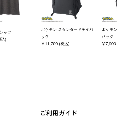
ユニセックス
レディ
クフーディ
LOGOS by LIPNER リゲイン
ＵＶサ
(税込)
テック ボディリカバリーショ
ィ
ーツ #35504
通常価格
￥5,500 
￥5,940 (税込)
ご利用ガイド