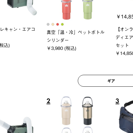
ブロック 風抜きQセ
ソーラーブロック 風抜きQセ
グラン
250-BG
ットタープ 200-BG
ース・
 (税込)
￥18,800 (税込)
￥209,
ギア
6
7