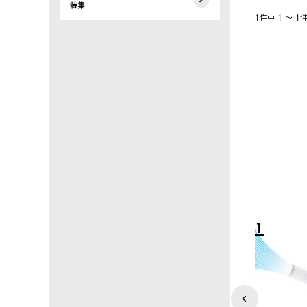
特集
1件中 1 〜 
4
5