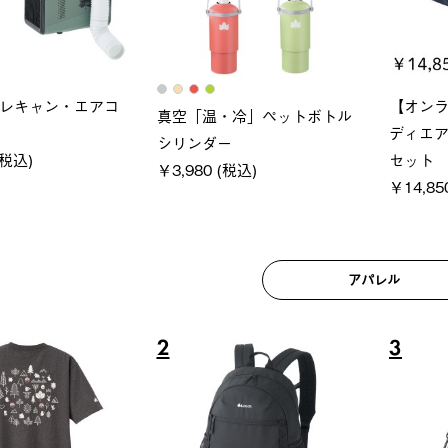
ブロック 風抜きQセ
ソーラーブロック 風抜きQセ
グラン
250-BG
ットタープ 200-BG
ース・
 (税込)
￥18,800 (税込)
￥209,
アパレル
6
7