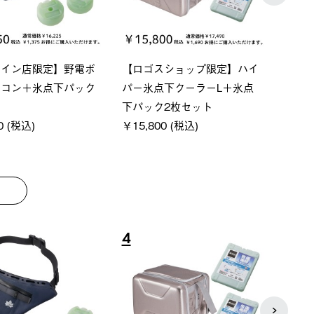
ベーシック スペースベ
Q-TOP ソーラーサンドブロッ
ポケ
オクタゴン-BJ
クサンシェード-BF
￥5,
000 (税込)
￥16,800 (税込)
8
9