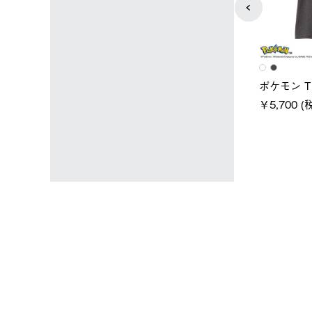
ユニセックス
レディース
スタンダードボディ
LOGOS by LIPNER リゲイン
ノーメイ
テック ボディリカバリーTシ
￥5,940 
込)
ャツ #35503
￥5,940 (税込)