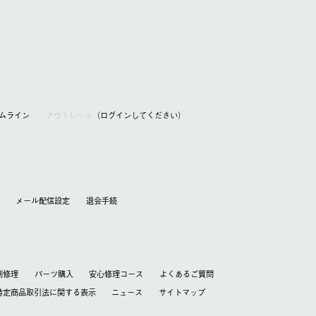
アムライン
アウトレット
（ログインしてください）
メール配信設定
退会⼿続
別修理
パーツ購入
安心修理コース
よくあるご質問
特定商品取引法に関する表⽰
ニュース
サイトマップ