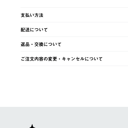
支払い方法
以下のいずれかの方法でお支払いいただけます。
配送について
・クレジットカード決済
・コンビニ決済
【発送スケジュール】
返品・交換について
・Pay-easy決済
ご注文・ご入金完了より2営業日以内に商品を発送いたしま
土日祝の発送はございませんので、木曜日以降のご注文は
※お客様都合の場合
ご注文内容の変更・キャンセルについて
※予約販売・長期連休期間中のご注文は除く（別途スケジ
【返品】
ご注文完了後、変更・キャンセルの個別のご対応はお受け
【配送時間指定】
商品到着後7日以内にご連絡ください。
LOGOS FAMILY会員の方は、会員マイページ内 購
ご注文の際、ご注文内容確認画面にて配送時間指定が可能
お客様都合の返品にかかる送料は、お客様ご負担とさせて
【配送業者】
【交換】
佐川急便にて配送されます。
システム上、商品の交換（同一商品のカラー・サイズ交換
一度お手元の商品を返品いただき、ご希望商品を再注文し