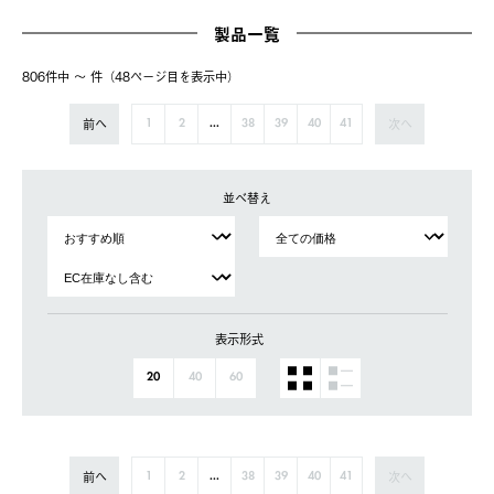
製品一覧
806件中 〜 件（48ページ⽬を表⽰中）
前へ
次へ
1
2
...
38
39
40
41
並べ替え
表示形式
20
40
60
前へ
次へ
1
2
...
38
39
40
41