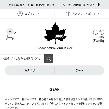
2026年 夏季（お盆）期間の出荷スケジュール／窓口の休業日について
ログイン
カスタマーサポート
0
LOGOS OFFICIAL
ONLINE SHOP
カテゴリ
テーマ
GEAR
キャンプギア一覧ページです。初心者でも迷わず使える簡単設営テントや扱いやすいBBQ
グリル、焚き火台、タープなど、誰でも手軽にアウトドアを楽しめる便利なアイテムが勢
ぞろいです。