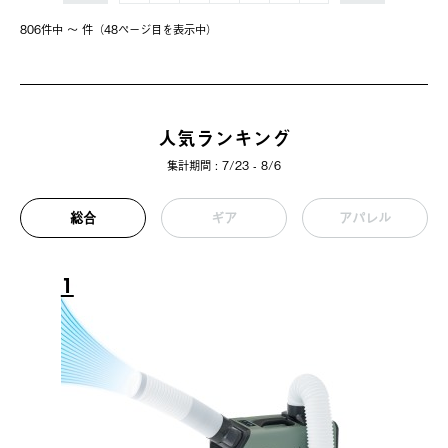
806件中 〜 件（48ページ⽬を表⽰中）
人気ランキング
集計期間 : 7/23 - 8/6
総合
ギア
アパレル
1