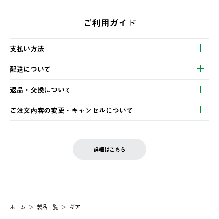
ご利用ガイド
支払い方法
以下のいずれかの方法でお支払いいただけます。
配送について
・クレジットカード決済
【発送スケジュール】
・コンビニ決済
返品・交換について
ご注文・ご入金完了より2営業日以内に商品を発送いたします。
・Pay-easy決済
※お客様都合の場合
土日祝の発送はございませんので、木曜日以降のご注文は週明け
ご注文内容の変更・キャンセルについて
の発送となる場合がございます。
ご注文完了後、変更・キャンセルの個別のご対応はお受けできま
【返品】
※予約販売・長期連休期間中のご注文は除く（別途スケジュール
せん。
商品到着後7日以内にご連絡ください。
をご案内いたします。）
LOGOS FAMILY会員の方は、会員マイページ内 購入履歴画面に
お客様都合の返品にかかる送料は、お客様ご負担とさせていただ
詳細はこちら
『注文をキャンセルする』ボタンが表示されている場合のみ、発
きます。
【配送時間指定】
送手配前のためサイト上よりご注文キャンセルが可能です。
ご注文の際、ご注文内容確認画面にて配送時間指定が可能です。
【交換】
配送時間指定がない場合は、最短でのお届けとなります。
システム上、商品の交換（同一商品のカラー・サイズ交換を含
む）は受け付けておりません。
【配送業者】
ホーム
製品一覧
ギア
一度お手元の商品を返品いただき、ご希望商品を再注文してくだ
佐川急便にて配送されます。