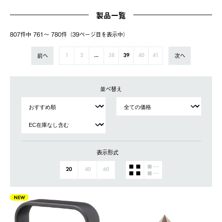
製品一覧
807件中 761〜 780件（39ページ⽬を表⽰中）
前へ
次へ
1
2
...
38
39
40
41
並べ替え
表示形式
20
40
60
NEW