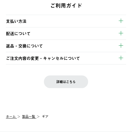
ご利用ガイド
支払い方法
以下のいずれかの方法でお支払いいただけます。
配送について
・クレジットカード決済
【発送スケジュール】
・コンビニ決済
返品・交換について
ご注文・ご入金完了より2営業日以内に商品を発送いたします。
・Pay-easy決済
※お客様都合の場合
土日祝の発送はございませんので、木曜日以降のご注文は週明け
ご注文内容の変更・キャンセルについて
の発送となる場合がございます。
ご注文完了後、変更・キャンセルの個別のご対応はお受けできま
【返品】
※予約販売・長期連休期間中のご注文は除く（別途スケジュール
せん。
商品到着後7日以内にご連絡ください。
をご案内いたします。）
LOGOS FAMILY会員の方は、会員マイページ内 購入履歴画面に
お客様都合の返品にかかる送料は、お客様ご負担とさせていただ
詳細はこちら
『注文をキャンセルする』ボタンが表示されている場合のみ、発
きます。
【配送時間指定】
送手配前のためサイト上よりご注文キャンセルが可能です。
ご注文の際、ご注文内容確認画面にて配送時間指定が可能です。
【交換】
配送時間指定がない場合は、最短でのお届けとなります。
システム上、商品の交換（同一商品のカラー・サイズ交換を含
む）は受け付けておりません。
【配送業者】
ホーム
製品一覧
ギア
一度お手元の商品を返品いただき、ご希望商品を再注文してくだ
佐川急便にて配送されます。
さい。