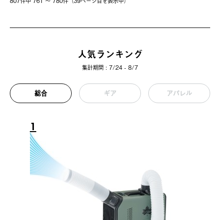
807件中 761 〜 780件（39ページ⽬を表⽰中）
人気ランキング
集計期間 : 7/24 - 8/7
総合
ギア
アパレル
1