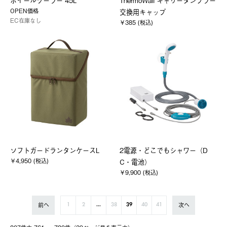
ホイールクーラー 45L
ThermoWall キャリータンブラー
OPEN価格
交換用キャップ
EC在庫なし
￥385 (税込)
ソフトガードランタンケースL
2電源・どこでもシャワー（D
￥4,950 (税込)
C・電池）
￥9,900 (税込)
前へ
次へ
1
2
...
38
39
40
41