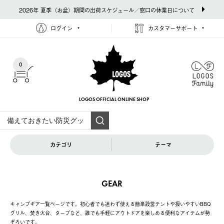
2026年 夏季（お盆）期間の出荷スケジュール／窓口の休業日について
ログイン
カスタマーサポート
0
LOGOS OFFICIAL
ONLINE SHOP
カテゴリ
テーマ
GEAR
キャンプギア一覧ページです。初心者でも迷わず使える簡単設営テントや扱いやすいBBQ
グリル、焚き火台、タープなど、誰でも手軽にアウトドアを楽しめる便利なアイテムが勢
ぞろいです。