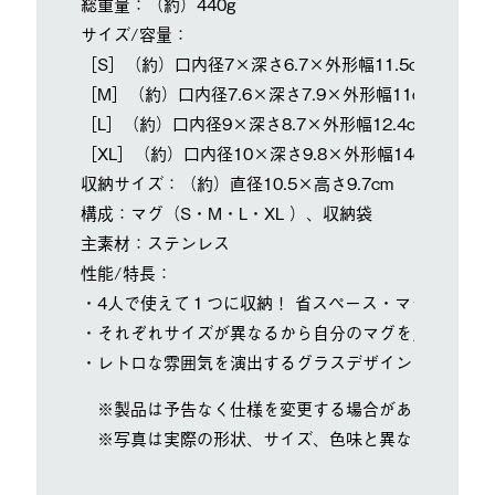
総重量：（約）440g
サイズ/容量：
［S］（約）口内径7×深さ6.7×外形幅11.5cm/（約）2
［M］（約）口内径7.6×深さ7.9×外形幅11cm/（約）3
［L］（約）口内径9×深さ8.7×外形幅12.4cm/（約）5
［XL］（約）口内径10×深さ9.8×外形幅14cm/（約）7
収納サイズ：（約）直径10.5×高さ9.7cm
構成：マグ（S・M・L・XL ）、収納袋
主素材：ステンレス
性能/特長：
・4人で使えて１つに収納！ 省スペース・マグカップ
・それぞれサイズが異なるから自分のマグを見分けるこ
・レトロな雰囲気を演出するグラスデザイン
※製品は予告なく仕様を変更する場合があります。
※写真は実際の形状、サイズ、色味と異なる場合があ