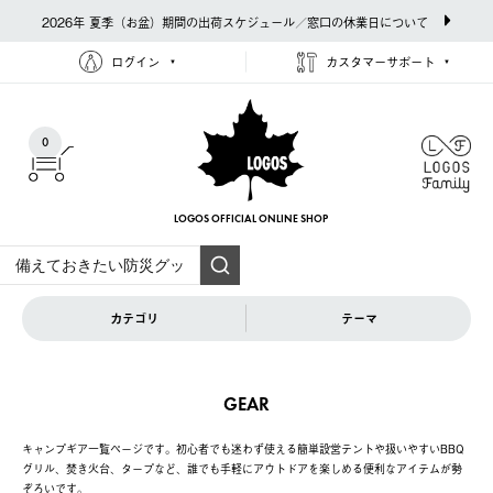
2026年 夏季（お盆）期間の出荷スケジュール／窓口の休業日について
ログイン
カスタマーサポート
0
LOGOS OFFICIAL
ONLINE SHOP
カテゴリ
テーマ
GEAR
キャンプギア一覧ページです。初心者でも迷わず使える簡単設営テントや扱いやすいBBQ
グリル、焚き火台、タープなど、誰でも手軽にアウトドアを楽しめる便利なアイテムが勢
ぞろいです。