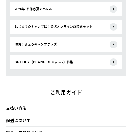
2026年 新作春夏アパレル
はじめてのキャンプに！公式オンライン店限定セット
防災！備えるキャンプグッズ
SNOOPY（PEANUTS 75years）特集
ご利用ガイド
支払い方法
以下のいずれかの方法でお支払いいただけます。
配送について
・クレジットカード決済
【発送スケジュール】
・コンビニ決済