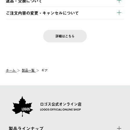
返品・交換について
ご注文・ご入金完了より2営業日以内に商品を発送いたします。
・Pay-easy決済
※お客様都合の場合
土日祝の発送はございませんので、木曜日以降のご注文は週明け
ご注文内容の変更・キャンセルについて
の発送となる場合がございます。
ご注文完了後、変更・キャンセルの個別のご対応はお受けできま
【返品】
※予約販売・長期連休期間中のご注文は除く（別途スケジュール
せん。
商品到着後7日以内にご連絡ください。
をご案内いたします。）
LOGOS FAMILY会員の方は、会員マイページ内 購入履歴画面に
お客様都合の返品にかかる送料は、お客様ご負担とさせていただ
詳細はこちら
『注文をキャンセルする』ボタンが表示されている場合のみ、発
きます。
【配送時間指定】
送手配前のためサイト上よりご注文キャンセルが可能です。
ご注文の際、ご注文内容確認画面にて配送時間指定が可能です。
【交換】
配送時間指定がない場合は、最短でのお届けとなります。
システム上、商品の交換（同一商品のカラー・サイズ交換を含
む）は受け付けておりません。
【配送業者】
ホーム
製品一覧
ギア
一度お手元の商品を返品いただき、ご希望商品を再注文してくだ
佐川急便にて配送されます。
さい。
ロゴス公式オンライン店
LOGOS OFFICIAL ONLINE SHOP
製品ラインナップ