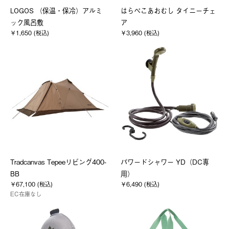
LOGOS （保温・保冷）アルミ
はらぺこあおむし タイニーチェ
ック風呂敷
ア
￥1,650 (税込)
￥3,960 (税込)
Tradcanvas Tepeeリビング400-
パワードシャワー YD（DC専
BB
用）
￥67,100 (税込)
￥6,490 (税込)
EC在庫なし