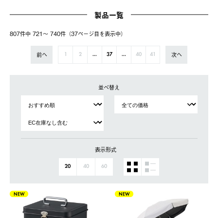
製品一覧
807件中 721〜 740件（37ページ⽬を表⽰中）
前へ
次へ
1
2
...
37
...
40
41
並べ替え
表示形式
20
40
60
NEW
NEW