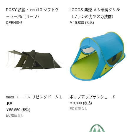
ROSY 抗菌・insul10 ソフトク
LOGOS 無煙 メシ暖房グリル
ーラー25（リーフ）
（ファンの力で火力抜群）
OPEN価格
￥19,800 (税込)
neos エーコン リビングドーム L
ポップアップサンシェード
￥8,800 (税込)
-BE
EC在庫なし
￥58,850 (税込)
EC在庫なし