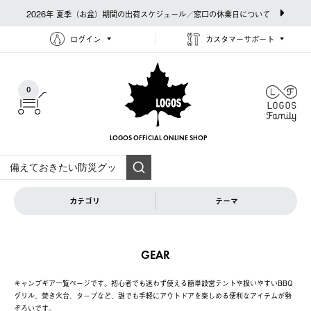
2026年 夏季（お盆）期間の出荷スケジュール／窓口の休業日について
ログイン
カスタマーサポート
0
LOGOS OFFICIAL
ONLINE SHOP
カテゴリ
テーマ
GEAR
キャンプギア一覧ページです。初心者でも迷わず使える簡単設営テントや扱いやすいBBQ
グリル、焚き火台、タープなど、誰でも手軽にアウトドアを楽しめる便利なアイテムが勢
ぞろいです。