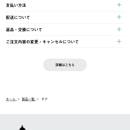
支払い方法
以下のいずれかの方法でお支払いいただけます。
配送について
・クレジットカード決済
【発送スケジュール】
・コンビニ決済
返品・交換について
ご注文・ご入金完了より2営業日以内に商品を発送いたします。
・Pay-easy決済
※お客様都合の場合
土日祝の発送はございませんので、木曜日以降のご注文は週明け
ご注文内容の変更・キャンセルについて
の発送となる場合がございます。
ご注文完了後、変更・キャンセルの個別のご対応はお受けできま
【返品】
※予約販売・長期連休期間中のご注文は除く（別途スケジュール
せん。
商品到着後7日以内にご連絡ください。
をご案内いたします。）
LOGOS FAMILY会員の方は、会員マイページ内 購入履歴画面に
お客様都合の返品にかかる送料は、お客様ご負担とさせていただ
詳細はこちら
『注文をキャンセルする』ボタンが表示されている場合のみ、発
きます。
【配送時間指定】
送手配前のためサイト上よりご注文キャンセルが可能です。
ご注文の際、ご注文内容確認画面にて配送時間指定が可能です。
【交換】
配送時間指定がない場合は、最短でのお届けとなります。
システム上、商品の交換（同一商品のカラー・サイズ交換を含
む）は受け付けておりません。
【配送業者】
ホーム
製品一覧
ギア
一度お手元の商品を返品いただき、ご希望商品を再注文してくだ
佐川急便にて配送されます。
さい。