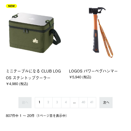
NEW
ミニテーブルになる CLUB LOG
LOGOS パワーペグハンマー
￥5,940 (税込)
OS ステントップクーラー
￥4,980 (税込)
前へ
次へ
1
2
3
4
...
40
41
807件中 1 〜 20件（1ページ⽬を表⽰中）