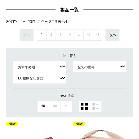
製品一覧
807件中 1〜 20件（1ページ⽬を表⽰中）
前へ
次へ
1
2
3
4
...
40
41
並べ替え
表示形式
20
40
60
NEW
NEW