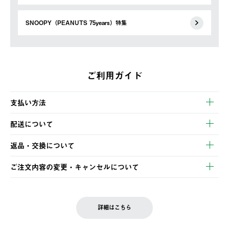
SNOOPY（PEANUTS 75years）特集
ご利用ガイド
支払い方法
以下のいずれかの方法でお支払いいただけます。
配送について
・クレジットカード決済
【発送スケジュール】
・コンビニ決済
返品・交換について
ご注文・ご入金完了より2営業日以内に商品を発送いたします。
・Pay-easy決済
※お客様都合の場合
土日祝の発送はございませんので、木曜日以降のご注文は週明け
ご注文内容の変更・キャンセルについて
の発送となる場合がございます。
ご注文完了後、変更・キャンセルの個別のご対応はお受けできま
【返品】
※予約販売・長期連休期間中のご注文は除く（別途スケジュール
せん。
商品到着後7日以内にご連絡ください。
をご案内いたします。）
LOGOS FAMILY会員の方は、会員マイページ内 購入履歴画面に
お客様都合の返品にかかる送料は、お客様ご負担とさせていただ
詳細はこちら
『注文をキャンセルする』ボタンが表示されている場合のみ、発
きます。
【配送時間指定】
送手配前のためサイト上よりご注文キャンセルが可能です。