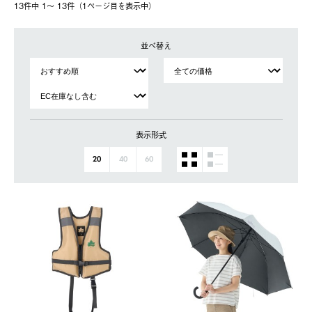
13件中 1〜 13件（1ページ⽬を表⽰中）
並べ替え
表示形式
20
40
60