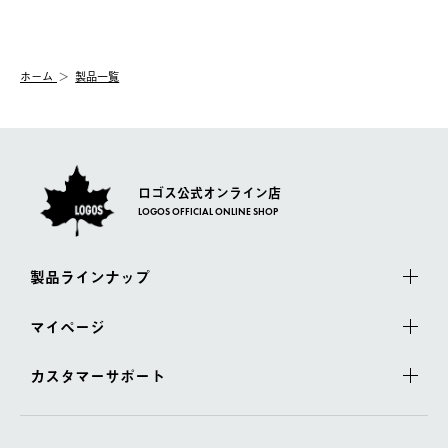
ご注文の際、ご注文内容確認画面にて配送時間指定が可能です。
【交換】
配送時間指定がない場合は、最短でのお届けとなります。
システム上、商品の交換（同一商品のカラー・サイズ交換を含
む）は受け付けておりません。
【配送業者】
ホーム
製品一覧
一度お手元の商品を返品いただき、ご希望商品を再注文してくだ
佐川急便にて配送されます。
さい。
ロゴス公式オンライン店
LOGOS OFFICIAL ONLINE SHOP
製品ラインナップ
マイページ
カスタマーサポート