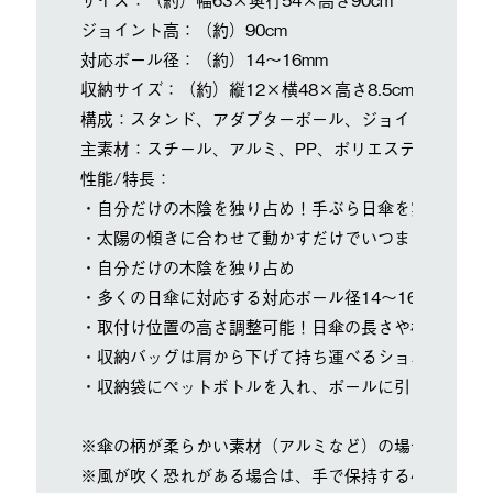
ジョイント高：（約）90cm
対応ポール径：（約）14～16mm
収納サイズ：（約）縦12×横48×高さ8.5cm
構成：スタンド、アダプターポール、ジョイント、収納
主素材：スチール、アルミ、PP、ポリエステル
性能/特長：
・自分だけの木陰を独り占め！手ぶら日傘を実現する自
・太陽の傾きに合わせて動かすだけでいつまでも日陰を
・自分だけの木陰を独り占め
・多くの日傘に対応する対応ポール径14～16mm
・取付け位置の高さ調整可能！日傘の長さや椅子の高さ
・収納バッグは肩から下げて持ち運べるショルダーベル
・収納袋にペットボトルを入れ、ポールに引っかければ
※傘の柄が柔らかい素材（アルミなど）の場合、強く締
※風が吹く恐れがある場合は、手で保持する必要があり