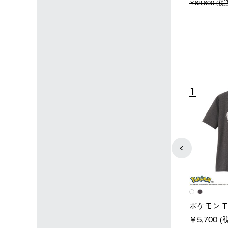
込)
￥15,800 (税込)
4
5
ユニセックス
レディース
タンダードボディ
LOGOS by LIPNER リゲイン
ノーメイ
テック ボディリカバリーTシ
￥5,940 
込)