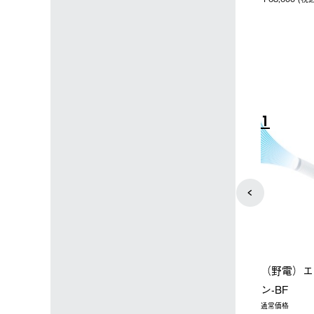
込)
￥15,800 (税込)
4
5
店限定】野電ボ
【ロゴスショップ限定】ハイ
ソーラーブ
＋氷点下パック
パー氷点下クーラーL＋氷点
ットタープ 
下パック2枚セット
￥21,800 