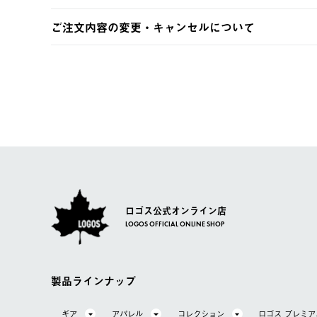
土日祝の発送はございませんので、木曜日以降のご注文は
※お客様都合の場合
ご注文内容の変更・キャンセルについて
※予約販売・長期連休期間中のご注文は除く（別途スケジ
【返品】
ご注文完了後、変更・キャンセルの個別のご対応はお受け
【配送時間指定】
商品到着後7日以内にご連絡ください。
LOGOS FAMILY会員の方は、会員マイページ内 購
ご注文の際、ご注文内容確認画面にて配送時間指定が可能
お客様都合の返品にかかる送料は、お客様ご負担とさせて
【配送業者】
【交換】
佐川急便にて配送されます。
システム上、商品の交換（同一商品のカラー・サイズ交換
一度お手元の商品を返品いただき、ご希望商品を再注文し
ロゴス公式オンライン店
LOGOS OFFICIAL ONLINE SHOP
製品ラインナップ
ギア
アパレル
コレクション
ロゴス プレミ