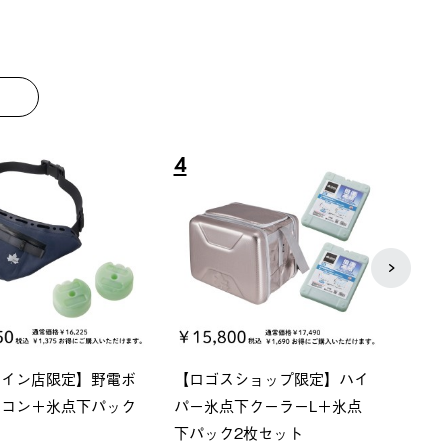
8
9
ーシック スペースベ
Q-TOP ソーラーサンドブロッ
ポケモ
クタゴン-BJ
クサンシェード-BF
￥5,7
00 (税込)
￥16,800 (税込)