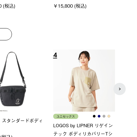
￥187,
8
9
ス
メンズ
LOG
ムホールジップフーデ
クールタッチリラックスパン
SAC
ツ