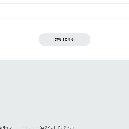
週明けの発送となる場合がございます。
ュールをご案内いたします。）
できません。
入履歴画面に『注文をキャンセルする』ボタンが表示されている場合のみ、
です。配送時間指定がない場合は、最短でのお届けとなります。
いただきます。
詳細はこちら
を含む）は受け付けておりません。
てください。
アムライン
アウトレット
（ログインしてください）