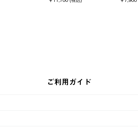
ーツ #35504
通常価格
￥5,500 (
￥5,940 (税込)
ご利用ガイド
す。