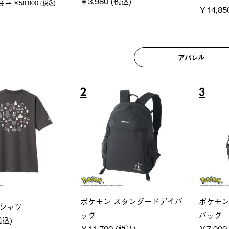
アパレル
6
7
ユニセックス
レディー
クフーディ
LOGOS by LIPNER リゲイン
ＵＶサ
(税込)
テック ボディリカバリーショ
ィ