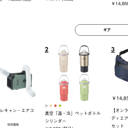
ギア
6
7
ロック 風抜きQセ
ソーラーブロック 風抜きQセ
グランベ
250-BG
ットタープ 200-BG
ース・オ
(税込)
￥18,800 (税込)
￥209,0