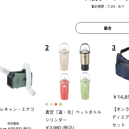
集計期間 : 7/24 - 8/7
総合
6
7
ロック 風抜きQセ
ソーラーブロック 風抜きQセ
グランベ
250-BG
ットタープ 200-BG
ース・オ
(税込)
￥18,800 (税込)
￥209,0