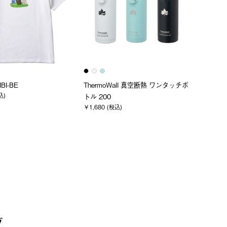
BI-BE
ThermoWall 真空断熱 ワンタッチボ
込)
トル 200
￥1,680 (税込)
グ