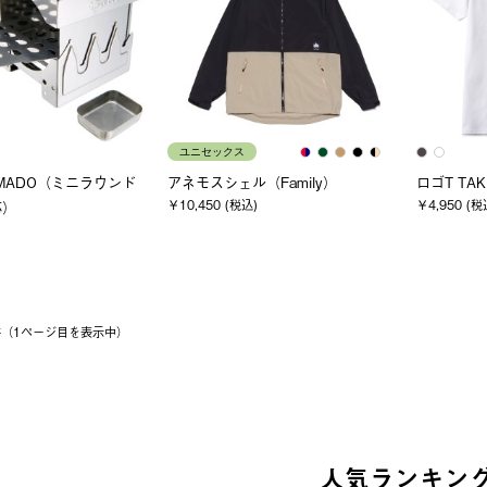
ユニセックス
MADO（ミニラウンド
アネモスシェル（Family）
ロゴT TAKI
￥10,450 (税込)
￥4,950 (税
応）
8件（1ページ⽬を表⽰中）
人気ランキン