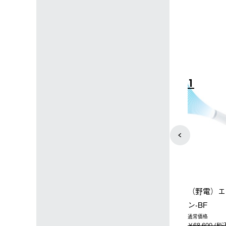
4
5
店限定】野電ボ
【ロゴスショップ限定】ハイ
ソーラーブ
＋氷点下パック
パー氷点下クーラーL＋氷点
ットタープ 
下パック2枚セット
￥21,800 