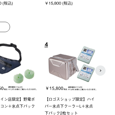
8
9
ーシック スペースベ
Q-TOP ソーラーサンドブロッ
neo
クタゴン-BJ
クサンシェード-BF
ン500
00 (税込)
￥16,800 (税込)
通常価格