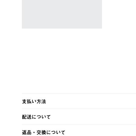
ャツ #35503
￥5,940 (税込)
支払い方法
以下のいずれかの方法でお支払いいただけます。
配送について
・クレジットカード決済
・コンビニ決済
【発送スケジュール】
返品・交換について
・Pay-easy決済
ご注文・ご入金完了より2営業日以内に商品を発送いたしま