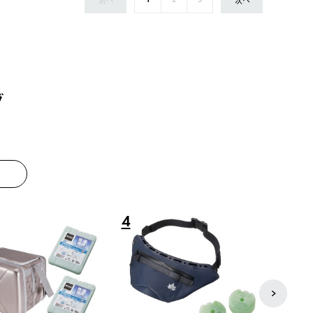
1
2
3
グ
8
9