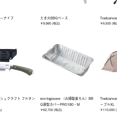
ザーナイフ
たき火BBQベース
Tradcan
￥9,980 (税込)
￥6,930 (税
ブッシュクラフト フルタン
eco-logosave （お掃除楽ちん）BB
Tradcan
Q深型カバーPRO180・M
ーブルXL
込)
￥62,700 (税込)
￥110,000 