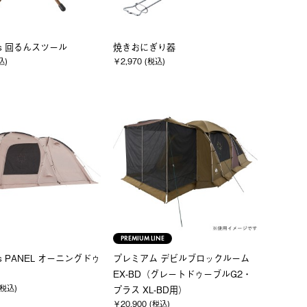
vas 回るんスツール
焼きおにぎり器
込)
￥2,970 (税込)
PREMIUM LINE
vas PANEL オーニングドゥ
プレミアム デビルブロックルーム
EX-BD（グレートドゥーブルG2・
(税込)
プラス XL-BD用）
￥20,900 (税込)