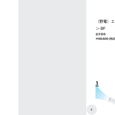
ップ限定】ハイ
【オンライン店限定】野電ボ
ソーラーブ
ーラーL＋氷点
ディエアコン＋氷点下パック
ットタープ 
セット
セット
￥21,800 
込)
￥14,850 (税込)
4
5