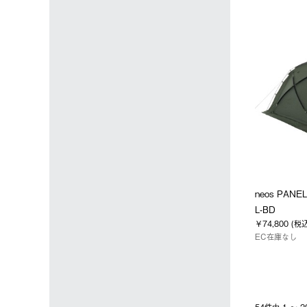
neos PA
L-BD
￥74,800 (税
EC在庫なし