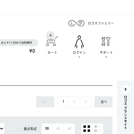
ロゴスファミリー
0
あと￥11,000で送料無料
¥0
カート
ログイン
サポート
ロゴス ブランドサイト
前へ
次へ
1
2
3
表示形式
20
40
60