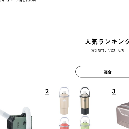
 20件（1ページ⽬を表⽰中）
人気ランキン
集計期間 : 7/23 - 8/6
総合
6
7