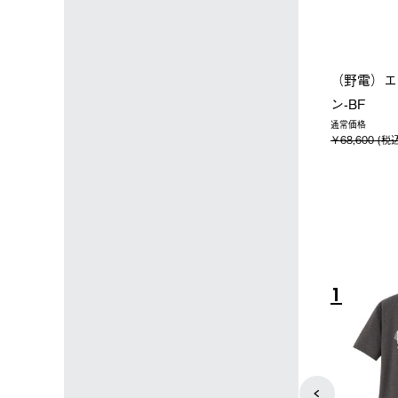
ップ限定】ハイ
【オンライン店限定】野電ボ
ソーラーブ
ーラーL＋氷点
ディエアコン＋氷点下パック
ットタープ 
セット
セット
￥21,800 
込)
￥14,850 (税込)
4
5