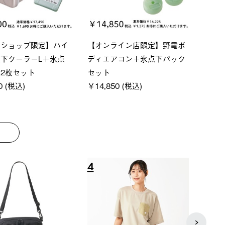
P ソーラーサンドブロッ
ソーラーブロック 風抜きQセ
【ロ
ェード-BF
ットタープ 200-BG
パー
0 (税込)
￥18,800 (税込)
下パ
￥12,
8
9