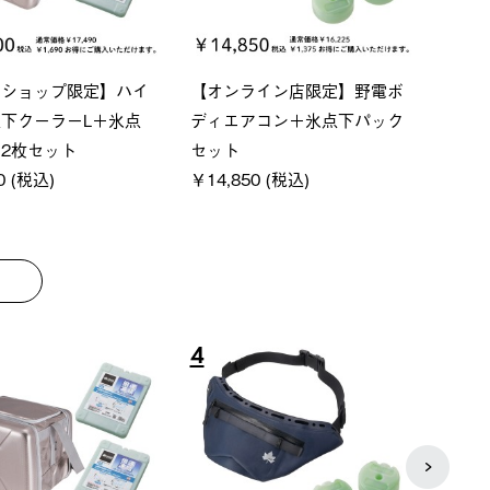
ーシック スペースベ
Q-TOP ソーラーサンドブロッ
ソーラ
クタゴン-BJ
クサンシェード-BF
ットタ
00 (税込)
￥16,800 (税込)
￥18,
8
9