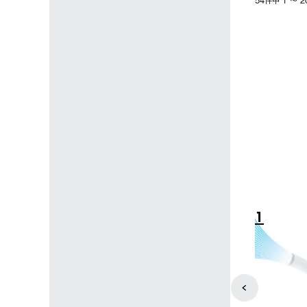
54件中 1 〜
4
5