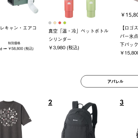
ロック 風抜きQセ
グランベーシック スペースベ
Q-TO
250-BG
ース・オクタゴン-BJ
クサンシ
(税込)
￥209,000 (税込)
￥16,80
アパレル
6
7