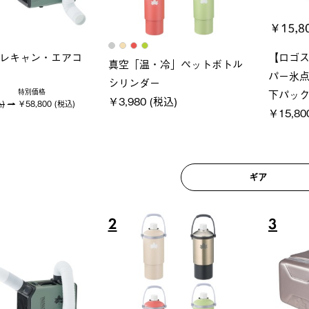
ロック 風抜きQセ
グランベ
ポケモン Tシャツ
250-BG
ース・オ
￥5,700 (税込)
(税込)
￥209,0
ギア
6
7