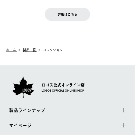
【返品】
※予約販売・長期連休期間中のご注文は除く（別途スケジュール
せん。
商品到着後7日以内にご連絡ください。
をご案内いたします。）
LOGOS FAMILY会員の方は、会員マイページ内 購入履歴画面に
お客様都合の返品にかかる送料は、お客様ご負担とさせていただ
詳細はこちら
『注文をキャンセルする』ボタンが表示されている場合のみ、発
きます。
【配送時間指定】
送手配前のためサイト上よりご注文キャンセルが可能です。
ご注文の際、ご注文内容確認画面にて配送時間指定が可能です。
【交換】
配送時間指定がない場合は、最短でのお届けとなります。
システム上、商品の交換（同一商品のカラー・サイズ交換を含
む）は受け付けておりません。
【配送業者】
ホーム
製品一覧
コレクション
一度お手元の商品を返品いただき、ご希望商品を再注文してくだ
佐川急便にて配送されます。
さい。
ロゴス公式オンライン店
LOGOS OFFICIAL ONLINE SHOP
製品ラインナップ
マイページ