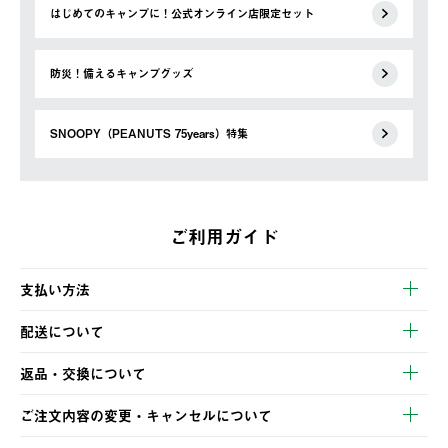
はじめてのキャンプに！公式オンライン店限定セット
防災！備えるキャンプグッズ
SNOOPY（PEANUTS 75years）特集
ご利用ガイド
支払い方法
以下のいずれかの方法でお支払いいただけます。
配送について
・クレジットカード決済
【発送スケジュール】
・コンビニ決済
返品・交換について
ご注文・ご入金完了より2営業日以内に商品を発送いたします。
・Pay-easy決済
※お客様都合の場合
土日祝の発送はございませんので、木曜日以降のご注文は週明け
ご注文内容の変更・キャンセルについて
の発送となる場合がございます。
ご注文完了後、変更・キャンセルの個別のご対応はお受けできま