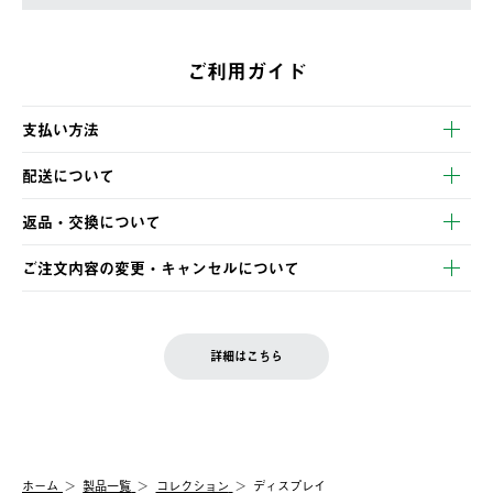
ご利用ガイド
支払い方法
以下のいずれかの方法でお支払いいただけます。
配送について
・クレジットカード決済
【発送スケジュール】
・コンビニ決済
返品・交換について
ご注文・ご入金完了より2営業日以内に商品を発送いたします。
・Pay-easy決済
※お客様都合の場合
土日祝の発送はございませんので、木曜日以降のご注文は週明け
ご注文内容の変更・キャンセルについて
の発送となる場合がございます。
ご注文完了後、変更・キャンセルの個別のご対応はお受けできま
【返品】
※予約販売・長期連休期間中のご注文は除く（別途スケジュール
せん。
商品到着後7日以内にご連絡ください。
をご案内いたします。）
LOGOS FAMILY会員の方は、会員マイページ内 購入履歴画面に
お客様都合の返品にかかる送料は、お客様ご負担とさせていただ
詳細はこちら
『注文をキャンセルする』ボタンが表示されている場合のみ、発
きます。
【配送時間指定】
送手配前のためサイト上よりご注文キャンセルが可能です。
ご注文の際、ご注文内容確認画面にて配送時間指定が可能です。
【交換】
配送時間指定がない場合は、最短でのお届けとなります。
システム上、商品の交換（同一商品のカラー・サイズ交換を含
む）は受け付けておりません。
【配送業者】
ホーム
製品一覧
コレクション
ディスプレイ