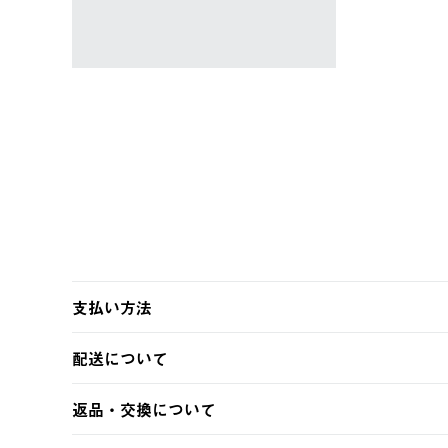
￥5,940 (税込)
支払い方法
以下のいずれかの方法でお支払いいただけます。
配送について
・クレジットカード決済
・コンビニ決済
【発送スケジュール】
返品・交換について
・Pay-easy決済
ご注文・ご入金完了より2営業日以内に商品を発送いたしま
土日祝の発送はございませんので、木曜日以降のご注文は
※お客様都合の場合