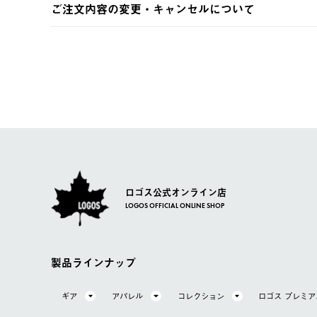
ご注文内容の変更・キャンセルについて
※予約販売・長期連休期間中のご注文は除く（別途スケジ
【返品】
ご注文完了後、変更・キャンセルの個別のご対応はお受け
【配送時間指定】
商品到着後7日以内にご連絡ください。
LOGOS FAMILY会員の方は、会員マイページ内 購
ご注文の際、ご注文内容確認画面にて配送時間指定が可能
お客様都合の返品にかかる送料は、お客様ご負担とさせて
【配送業者】
【交換】
佐川急便にて配送されます。
システム上、商品の交換（同一商品のカラー・サイズ交換
一度お手元の商品を返品いただき、ご希望商品を再注文し
ロゴス公式オンライン店
LOGOS OFFICIAL ONLINE SHOP
製品ラインナップ
ギア
アパレル
コレクション
ロゴス プレミ