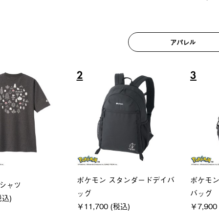
アパレル
6
7
ユニセックス
LOGOS
フーディ
LOGOS by LIPNER リゲイン
SACK
税込)
テック ボディリカバリーショ
￥21,78
ーツ #35504