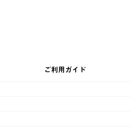
￥5,940 (税込)
ご利用ガイド
す。
週明けの発送となる場合がございます。