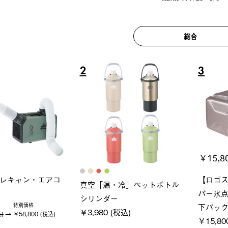
総合
6
7
ロック 風抜きQセ
グランベ
ポケモン Tシャツ
250-BG
ース・オ
￥5,700 (税込)
(税込)
￥209,0