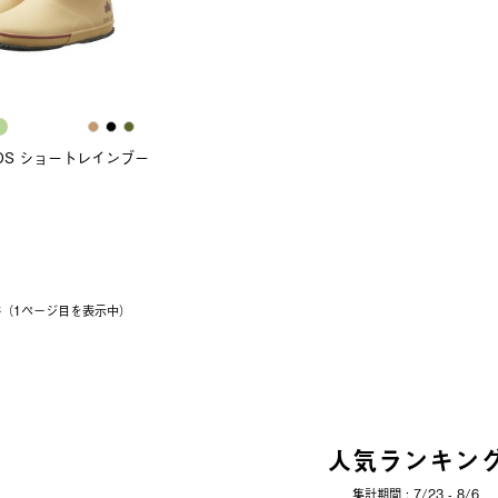
GOS ショートレインブー
1件（1ページ⽬を表⽰中）
人気ランキン
集計期間 : 7/23 - 8/6