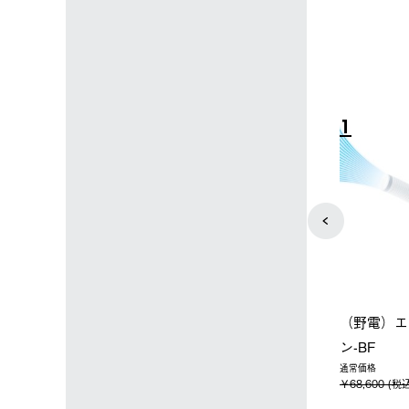
4
5
ップ限定】ハイ
【オンライン店限定】野電ボ
ソーラーブ
ーラーL＋氷点
ディエアコン＋氷点下パック
ットタープ 
セット
セット
￥21,800 
込)
￥14,850 (税込)