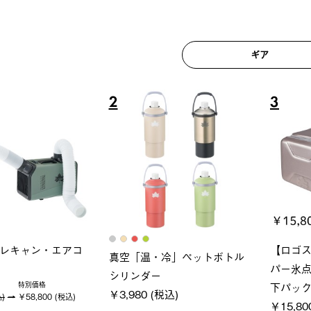
ギア
6
7
ロック 風抜きQセ
グランベーシック スペースベ
Q-TO
250-BG
ース・オクタゴン-BJ
クサンシ
(税込)
￥209,000 (税込)
￥16,80