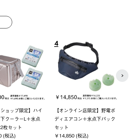
8
9
ーシック スペースベ
Q-TOP ソーラーサンドブロッ
ソー
クタゴン-BJ
クサンシェード-BF
ットタ
00 (税込)
￥16,800 (税込)
￥18,