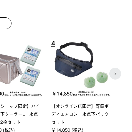
8
9
P ソーラーサンドブロッ
ソーラーブロック 風抜きQセ
【ロ
ェード-BF
ットタープ 200-BG
パー
0 (税込)
￥18,800 (税込)
下パ
￥12,