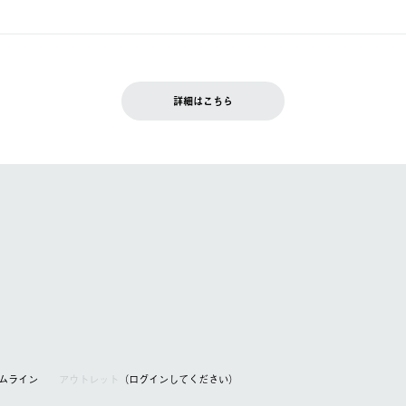
ュールをご案内いたします。）
できません。
入履歴画面に『注文をキャンセルする』ボタンが表示されている場合のみ、
です。配送時間指定がない場合は、最短でのお届けとなります。
いただきます。
詳細はこちら
を含む）は受け付けておりません。
てください。
アムライン
アウトレット
（ログインしてください）