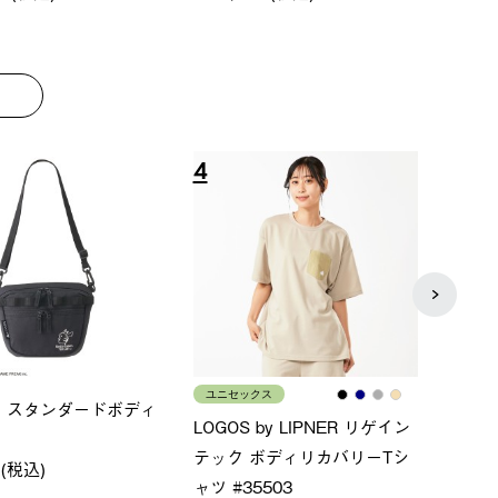
8
9
メンズ
レデ
×FOOTMARK RAKU
クールタッチリラックスＴシ
ＵＶ
ャツ
ィ
0 (税込)
￥4,400 (税込)
￥5,5