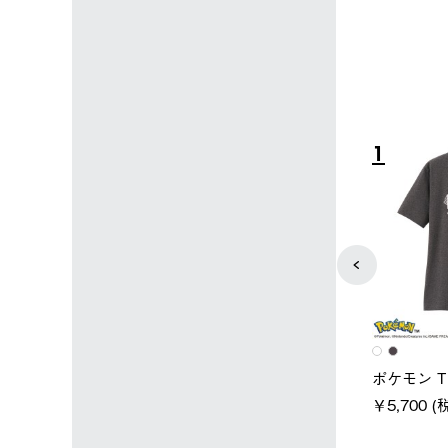
4
5
ユニセックス
レディース
タンダードボディ
LOGOS by LIPNER リゲイン
ノーメイク
テック ボディリカバリーTシ
￥5,940 (
)
ャツ #35503