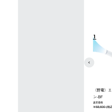
4
5
ップ限定】ハイ
【オンライン店限定】野電ボ
ソーラーブ
ーラーL＋氷点
ディエアコン＋氷点下パック
ットタープ 
セット
セット
￥21,800 
込)
￥14,850 (税込)