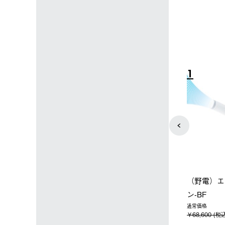
4
5
店限定】野電ボ
【ロゴスショップ限定】ハイ
ソーラーブ
＋氷点下パック
パー氷点下クーラーL＋氷点
ットタープ 
下パック2枚セット
￥21,800 
込)
￥15,800 (税込)