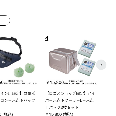
8
9
ーシック スペースベ
Q-TOP ソーラーサンドブロッ
neo
クタゴン-BJ
クサンシェード-BF
ン500
00 (税込)
￥16,800 (税込)
通常価格
￥187,