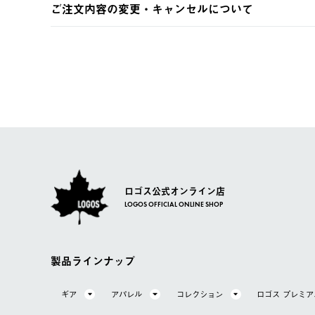
ご注文内容の変更・キャンセルについて
※予約販売・長期連休期間中のご注文は除く（別途スケジ
【返品】
ご注文完了後、変更・キャンセルの個別のご対応はお受け
【配送時間指定】
商品到着後7日以内にご連絡ください。
LOGOS FAMILY会員の方は、会員マイページ内 購
ご注文の際、ご注文内容確認画面にて配送時間指定が可能
お客様都合の返品にかかる送料は、お客様ご負担とさせて
【配送業者】
【交換】
佐川急便にて配送されます。
システム上、商品の交換（同一商品のカラー・サイズ交換
一度お手元の商品を返品いただき、ご希望商品を再注文し
ロゴス公式オンライン店
LOGOS OFFICIAL ONLINE SHOP
製品ラインナップ
ギア
アパレル
コレクション
ロゴス プレミ