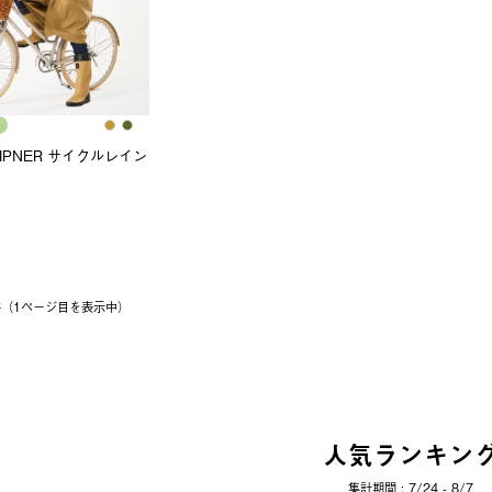
 LIPNER サイクルレイン
1件（1ページ⽬を表⽰中）
人気ランキン
集計期間 : 7/24 - 8/7