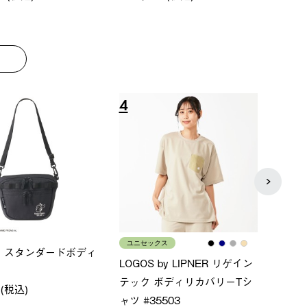
8
9
ス
メンズ
LOGO
ムホールジップフーデ
クールタッチリラックスパン
SACK
ツ
￥21,
￥5,500 (税込)
特別価格