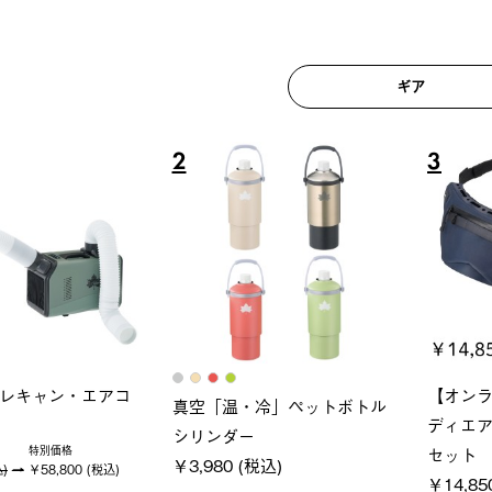
ギア
6
7
ロック 風抜きQセ
ソーラーブロック 風抜きQセ
グランベ
250-BG
ットタープ 200-BG
ース・オ
(税込)
￥18,800 (税込)
￥209,0