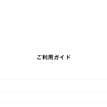
￥5,500 (
￥5,940 (税込)
ご利用ガイド
す。
週明けの発送となる場合がございます。