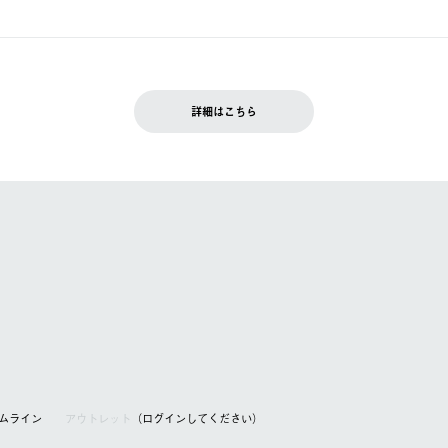
ュールをご案内いたします。）
できません。
入履歴画面に『注文をキャンセルする』ボタンが表示されている場合のみ、
です。配送時間指定がない場合は、最短でのお届けとなります。
いただきます。
詳細はこちら
を含む）は受け付けておりません。
てください。
アムライン
アウトレット
（ログインしてください）