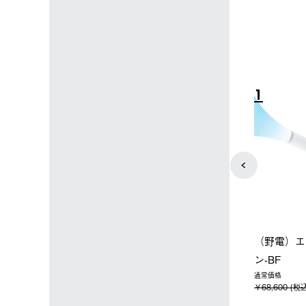
4
5
店限定】野電ボ
【ロゴスショップ限定】ハイ
ソーラーブ
＋氷点下パック
パー氷点下クーラーL＋氷点
ットタープ 
下パック2枚セット
￥21,800 
込)
￥15,800 (税込)