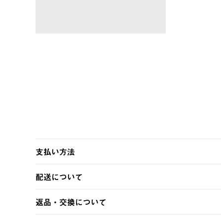
￥5,940 (税込)
支払い方法
以下のいずれかの方法でお支払いいただけます。
配送について
・クレジットカード決済
・コンビニ決済
【発送スケジュール】
返品・交換について
・Pay-easy決済
ご注文・ご入金完了より2営業日以内に商品を発送いたしま
土日祝の発送はございませんので、木曜日以降のご注文は
※お客様都合の場合