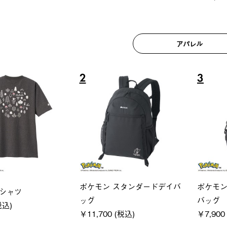
アパレル
6
7
ユニセックス
レディー
フーディ
LOGOS by LIPNER リゲイン
ＵＶサ
税込)
テック ボディリカバリーショ
ィ
ーツ #35504
通常価格