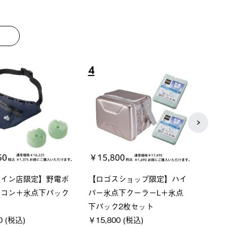
8
9
ーシック スペースベ
Q-TOP ソーラーサンドブロッ
ポケモ
クタゴン-BJ
クサンシェード-BF
￥5,7
00 (税込)
￥16,800 (税込)