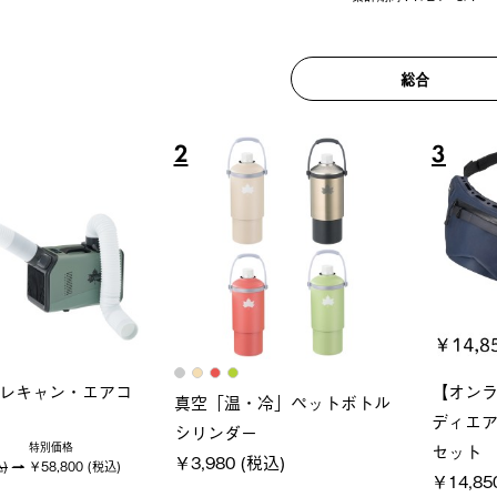
総合
6
7
ロック 風抜きQセ
ソーラーブロック 風抜きQセ
グランベ
250-BG
ットタープ 200-BG
ース・オ
(税込)
￥18,800 (税込)
￥209,0