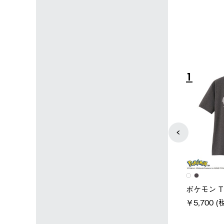
4
5
ユニセックス
レディース
タンダードボディ
LOGOS by LIPNER リゲイン
ノーメイク
テック ボディリカバリーTシ
￥5,940 (
)
ャツ #35503