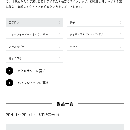
で、「家族みんなで楽しめる」アイテムを幅広くラインナップ。機能性と使いやすさを兼
ね備え、気軽にアウトドアを始めたい方をサポートします。
エプロン
帽子
ネックウォーマー・ネックカバー
タオル・てぬぐい・バンダナ
アームカバー
ベルト
抱っこひも
アクセサリーに戻る
アパレルトップに戻る
製品一覧
2件中 1〜 2件（1ページ⽬を表⽰中）