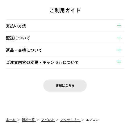
ご利用ガイド
支払い方法
以下のいずれかの方法でお支払いいただけます。
配送について
・クレジットカード決済
【発送スケジュール】
・コンビニ決済
返品・交換について
ご注文・ご入金完了より2営業日以内に商品を発送いたします。
・Pay-easy決済
※お客様都合の場合
土日祝の発送はございませんので、木曜日以降のご注文は週明け
ご注文内容の変更・キャンセルについて
の発送となる場合がございます。
ご注文完了後、変更・キャンセルの個別のご対応はお受けできま
【返品】
※予約販売・長期連休期間中のご注文は除く（別途スケジュール
せん。
商品到着後7日以内にご連絡ください。
をご案内いたします。）
LOGOS FAMILY会員の方は、会員マイページ内 購入履歴画面に
お客様都合の返品にかかる送料は、お客様ご負担とさせていただ
詳細はこちら
『注文をキャンセルする』ボタンが表示されている場合のみ、発
きます。
【配送時間指定】
送手配前のためサイト上よりご注文キャンセルが可能です。
ご注文の際、ご注文内容確認画面にて配送時間指定が可能です。
【交換】
配送時間指定がない場合は、最短でのお届けとなります。
システム上、商品の交換（同一商品のカラー・サイズ交換を含
む）は受け付けておりません。
【配送業者】
ホーム
製品一覧
アパレル
アクセサリー
エプロン
一度お手元の商品を返品いただき、ご希望商品を再注文してくだ
佐川急便にて配送されます。
さい。