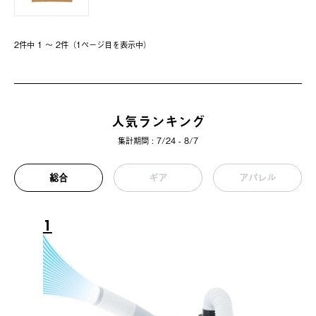
2件中 1 〜 2件（1ページ⽬を表⽰中）
人気ランキング
集計期間 : 7/24 - 8/7
総合
ギア
アパレル
1