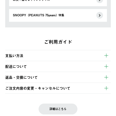
SNOOPY（PEANUTS 75years）特集
ご利用ガイド
支払い方法
以下のいずれかの方法でお支払いいただけます。
配送について
・クレジットカード決済
【発送スケジュール】
・コンビニ決済
返品・交換について
ご注文・ご入金完了より2営業日以内に商品を発送いたします。
・Pay-easy決済
※お客様都合の場合
土日祝の発送はございませんので、木曜日以降のご注文は週明け
ご注文内容の変更・キャンセルについて
の発送となる場合がございます。
ご注文完了後、変更・キャンセルの個別のご対応はお受けできま
【返品】
※予約販売・長期連休期間中のご注文は除く（別途スケジュール
せん。
商品到着後7日以内にご連絡ください。
をご案内いたします。）
LOGOS FAMILY会員の方は、会員マイページ内 購入履歴画面に
お客様都合の返品にかかる送料は、お客様ご負担とさせていただ
詳細はこちら
『注文をキャンセルする』ボタンが表示されている場合のみ、発
きます。
【配送時間指定】