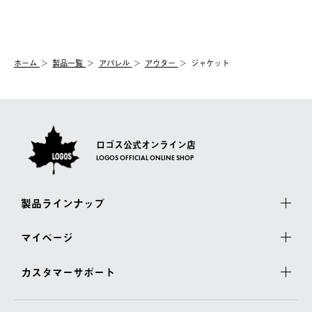
送手配前のためサイト上よりご注文キャンセルが可能です。
ご注文の際、ご注文内容確認画面にて配送時間指定が可能です。
【交換】
配送時間指定がない場合は、最短でのお届けとなります。
システム上、商品の交換（同一商品のカラー・サイズ交換を含
む）は受け付けておりません。
【配送業者】
ホーム
製品一覧
アパレル
アウター
ジャケット
一度お手元の商品を返品いただき、ご希望商品を再注文してくだ
佐川急便にて配送されます。
さい。
ロゴス公式オンライン店
LOGOS OFFICIAL ONLINE SHOP
製品ラインナップ
マイページ
カスタマーサポート