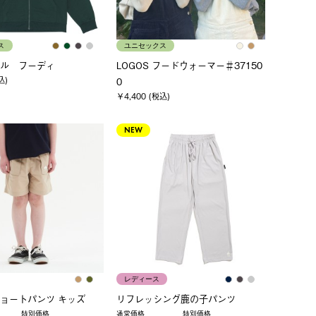
ス
ユニセックス
ル フーディ
LOGOS フードウォーマー＃37150
込)
0
￥4,400 (税込)
NEW
レディース
ョートパンツ キッズ
リフレッシング鹿の子パンツ
特別価格
通常価格
特別価格