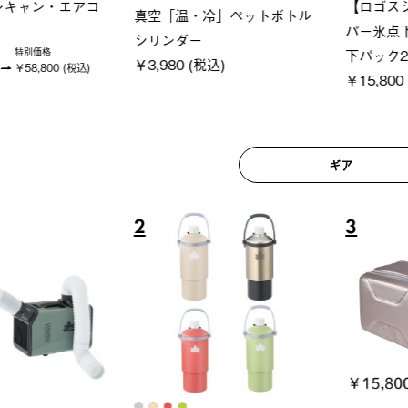
ロック 風抜きQセ
グランベ
ポケモン Tシャツ
250-BG
ース・オ
￥5,700 (税込)
(税込)
￥209,0
ギア
6
7