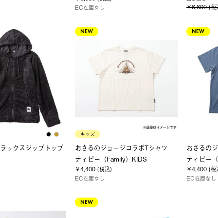
￥6,600 (税
EC在庫なし
NEW
NEW
キッズ
ソフラックスジップトップ
おさるのジョージコラボTシャツ
おさるの
ティピー（Family）KIDS
ティピー（F
￥4,400 (税込)
￥4,400 (税
EC在庫なし
EC在庫なし
NEW