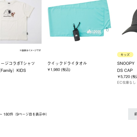
キッズ
ョージコラボTシャツ
クイックドライタオル
SNOOPY（
￥1,980 (税込)
mily）KIDS
DS CAP
￥5,720 (税
EC在庫なし
1 〜 180件（9ページ⽬を表⽰中）