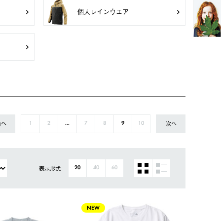
個人レインウエア
前へ
次へ
1
2
...
7
8
9
10
表示形式
20
40
60
NEW