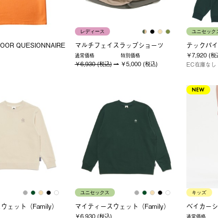
レディース
ユニセック
OOR QUESIONNAIRE
マルチフェイスラップショーツ
テックパイ
￥7,920 (税
通常価格
特別価格
￥6,930 (税込)
￥5,000 (税込)
EC在庫なし
NEW
ユニセックス
キッズ
ェット（Family）
マイティースウェット（Family）
ベイカーシ
￥6,930 (税込)
通常価格