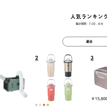
人気ランキン
集計期間 : 7/23 - 8/6
総合
6
7