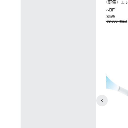
ップ限定】ハイ
【オンライン店限定】野電ボ
ソーラーブ
ーラーL＋氷点
ディエアコン＋氷点下パック
ットタープ 
セット
セット
￥21,800 
込)
￥14,850 (税込)
4
5