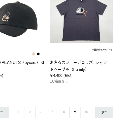
PEANUTS 75years）KI
おさるのジョージコラボTシャツ
ドゥーブル（Family）
込)
￥4,400 (税込)
EC在庫なし
前へ
次へ
1
2
...
7
8
9
10