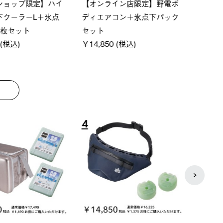
ーシック スペースベ
Q-TOP ソーラーサンドブロッ
ソーラ
クタゴン-BJ
クサンシェード-BF
ットタ
00 (税込)
￥16,800 (税込)
￥18,
8
9