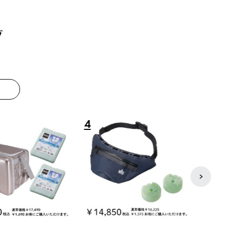
グ
8
9